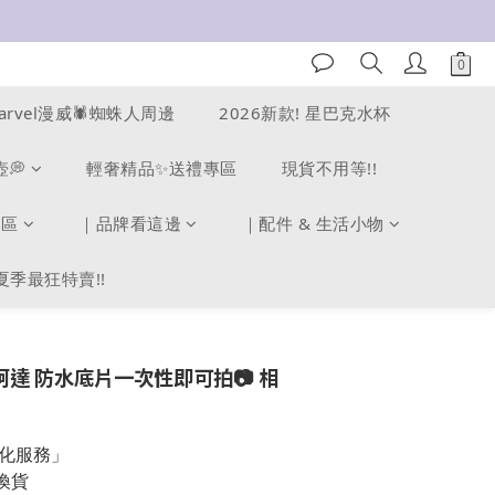
arvel漫威🕷️蜘蛛人周邊
2026新款! 星巴克水杯
壺💭
輕奢精品✨送禮專區
現貨不用等!!
專區
｜品牌看這邊
｜配件 & 生活小物
夏季最狂特賣!!
柯達 防水底片一次性即可拍📷 相
製化服務」
換貨