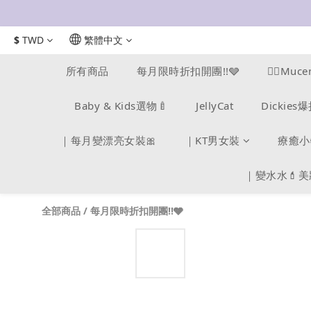
$
TWD
繁體中文
所有商品
每月限時折扣開團!!🩶
❤️‍🔥M
Baby & Kids選物🍼
JellyCat
Dickie
｜每月變漂亮女裝🎀
｜KT男女裝
療癒小
｜變水水💄
全部商品
/
每月限時折扣開團!!🩶