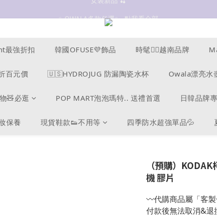
抗UV 50+防曬外套 $299🧊🧊
✨OWALA多款任選✨  點我看全部
抗UV 50+防曬外套 $299🧊🧊
ucent最強折扣
韓國OFUSE💜飾品
時髦❤️‍🔥越南品牌
M
s爆折百元價
🇺🇸HYDROJUG 防漏陶瓷水杯
Owala漂亮水
物🧸必逛
POP MART泡泡瑪特.. 送禮首選
日韓品牌
美妝保養
現貨鞋款👟不用等
四季防水超強單品💦
（預購）KODAK
機 膠片
〰️代購商品屬「客
付款後無法取消&退