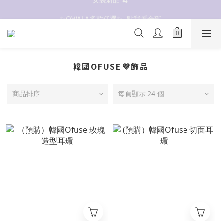
抗UV 50+防曬外套 $299🧊🧊
✨OWALA多款任選✨  點我看全部
抗UV 50+防曬外套 $299🧊🧊
韓國OFUSE💜飾品
商品排序
每頁顯示 24 個