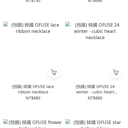
NT$750
NT$690
(預購) 韓國 OFUSE lace
(預購) 韓國 OFUSE 24
ribbon necklace
winter - cubic heart
necklace
NT$880
NT$880