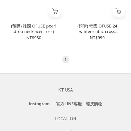
(預購) 韓國 OFUSE pearl
(預購) 韓國 OFUSE 24
drop necklace(cross)
winter-cubic cross
necklace
NT$980
NT$990
1
KT USA
Instagram
┃
官方LINE客服
┃
蝦皮購物
LOCATION