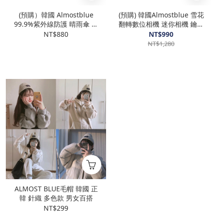
(預購）韓國 Almostblue
(預購) 韓國Almostblue 雪花
99.9%紫外線防護 晴雨傘 摺
翻轉數位相機 迷你相機 鑰匙
疊傘 雨傘
圈
NT$880
NT$990
NT$1,280
ALMOST BLUE毛帽 韓國 正
韓 針織 多色款 男女百搭
NT$299