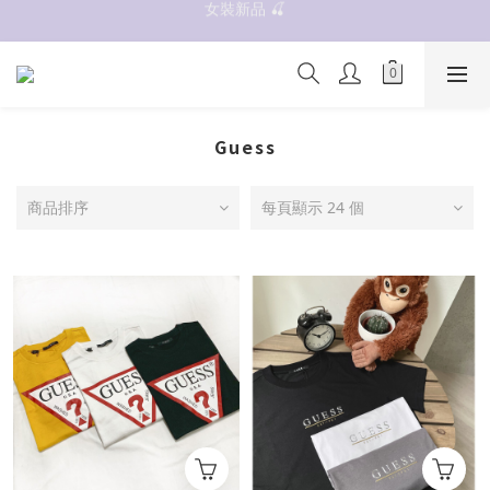
女裝新品 🍒
抗UV 50+防曬外套 $299🧊🧊
✨OWALA多款任選✨  點我看全部
抗UV 50+防曬外套 $299🧊🧊
Guess
商品排序
每頁顯示 24 個