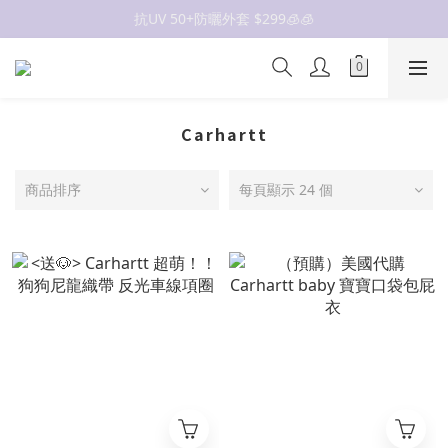
抗UV 50+防曬外套 $299🧊🧊
抗UV 50+防曬外套 $299🧊🧊
女裝新品 🍒
✨OWALA多款任選✨  點我看全部
Carhartt
抗UV 50+防曬外套 $299🧊🧊
商品排序
每頁顯示 24 個