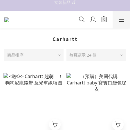
女裝新品 🍒
抗UV 50+防曬外套 $299🧊🧊
✨OWALA多款任選✨  點我看全部
抗UV 50+防曬外套 $299🧊🧊
Carhartt
商品排序
每頁顯示 24 個