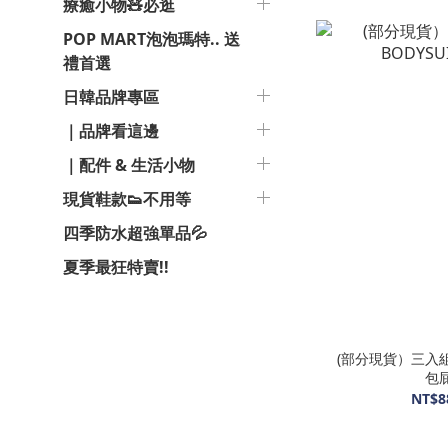
療癒小物🧸必逛
POP MART泡泡瑪特.. 送
禮首選
日韓品牌專區
｜品牌看這邊
｜配件 & 生活小物
現貨鞋款👟不用等
四季防水超強單品💦
夏季最狂特賣!!
(部分現貨）三入組✨N
包
NT$8