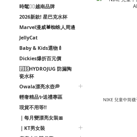
時髦❤️‍🔥越南品牌
2026新款! 星巴克水杯
Marvel漫威🕷️蜘蛛人周邊
JellyCat
Baby & Kids選物🍼
Dickies爆折百元價
🇺🇸HYDROJUG 防漏陶
瓷水杯
Owala漂亮水壺💭
輕奢精品✨送禮專區
NIKE 兒童中筒襪子 
現貨不用等!!
｜每月變漂亮女裝🎀
｜KT男女裝