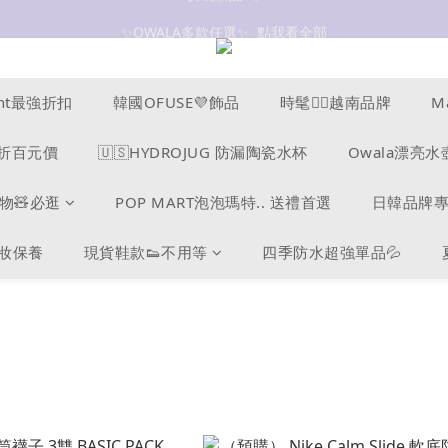
✨OWALA多款任選✨  點我看全部
抗UV 50+防曬外套 $299🧊🧊
抗UV 50+防曬外套 $299🧊🧊
ucent最強折扣
韓國OFUSE💜飾品
時髦❤️‍🔥越南品牌
M
s爆折百元價
🇺🇸HYDROJUG 防漏陶瓷水杯
Owala漂亮水
物🧸必逛
POP MART泡泡瑪特.. 送禮首選
日韓品牌
美妝保養
現貨鞋款👟不用等
四季防水超強單品💦