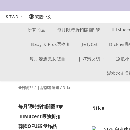
$
TWD
繁體中文
所有商品
每月限時折扣開團!!🩶
❤️‍🔥M
Baby & Kids選物🍼
JellyCat
Dickie
｜每月變漂亮女裝🎀
｜KT男女裝
療癒小
｜變水水💄
全部商品
/
｜品牌看這邊
/
Nike
每月限時折扣開團!!🩶
Nike
❤️‍🔥Mucent最強折扣
韓國OFUSE💜飾品