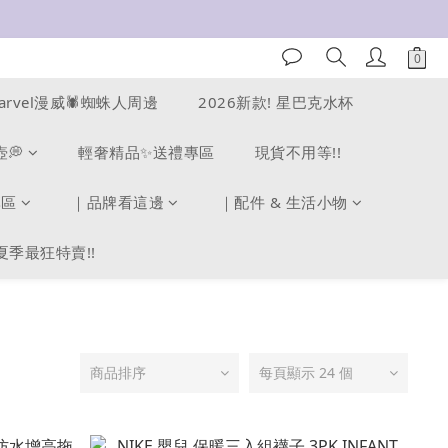
arvel漫威🕷️蜘蛛人周邊
2026新款! 星巴克水杯
壺💭
輕奢精品✨送禮專區
現貨不用等!!
專區
｜品牌看這邊
｜配件 & 生活小物
夏季最狂特賣!!
商品排序
每頁顯示 24 個