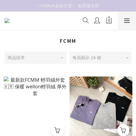
✨OWALA多款任選✨  點我看全部
抗UV 50+防曬外套 $299🧊🧊
抗UV 50+防曬外套 $299🧊🧊
FCMM
商品排序
每頁顯示 24 個