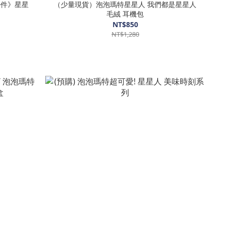
掛件》星星
（少量現貨）泡泡瑪特星星人 我們都是星星人
毛絨 耳機包
NT$850
NT$1,280