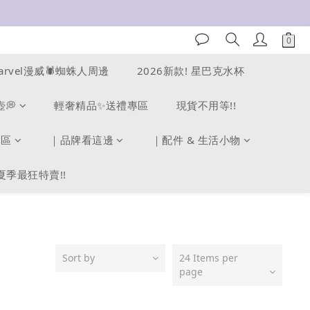
arvel漫威🕷️蜘蛛人周邊
2026新款! 星巴克水杯
壺💭
輕奢精品✨送禮專區
現貨不用等!!
專區
｜品牌看這邊
｜配件 & 生活小物
夏季最狂特賣!!
Sort by
24 Items per
page