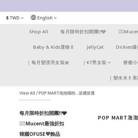
$
TWD
English
Shop All
每月限時折扣開團!!🩶
❤️‍🔥Mu
Baby & Kids選物🍼
JellyCat
Dickie
｜每月變漂亮女裝🎀
｜KT男女裝
療癒小
｜變水水💄
View All
/
POP MART泡泡瑪特.. 送禮首選
每月限時折扣開團!!🩶
POP MART泡
❤️‍🔥Mucent最強折扣
韓國OFUSE💜飾品