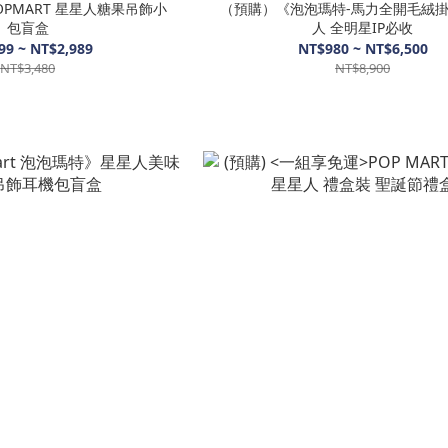
OPMART 星星人糖果吊飾小
（預購）《泡泡瑪特-馬力全開毛絨
包盲盒
人 全明星IP必收
99 ~ NT$2,989
NT$980 ~ NT$6,500
NT$3,480
NT$8,900