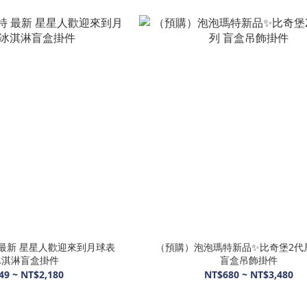
 最新 星星人歡迎來到月球表
（預購）泡泡瑪特新品✨比奇堡2代
冰淇淋盲盒掛件
盲盒吊飾掛件
49 ~ NT$2,180
NT$680 ~ NT$3,480