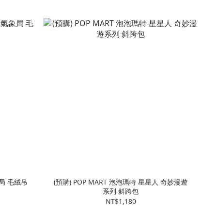
局 毛絨吊
(預購) POP MART 泡泡瑪特 星星人 奇妙漫遊
系列 斜跨包
NT$1,180