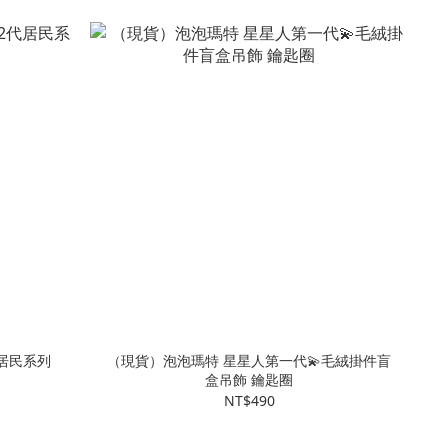
居民系列
（現貨）泡泡瑪特 星星人第一代💫毛絨掛件盲
盒吊飾 鑰匙圈
NT$490