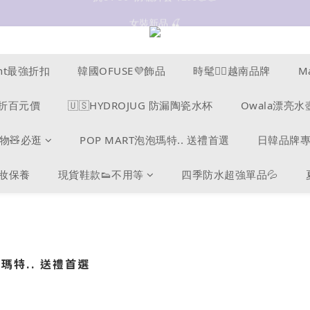
抗UV 50+防曬外套 $299🧊🧊
女裝新品 🍒
✨OWALA多款任選✨  點我看全部
抗UV 50+防曬外套 $299🧊🧊
cent最強折扣
韓國OFUSE💜飾品
時髦❤️‍🔥越南品牌
M
s爆折百元價
🇺🇸HYDROJUG 防漏陶瓷水杯
Owala漂亮水
物🧸必逛
POP MART泡泡瑪特.. 送禮首選
日韓品牌
美妝保養
現貨鞋款👟不用等
四季防水超強單品💦
泡瑪特.. 送禮首選