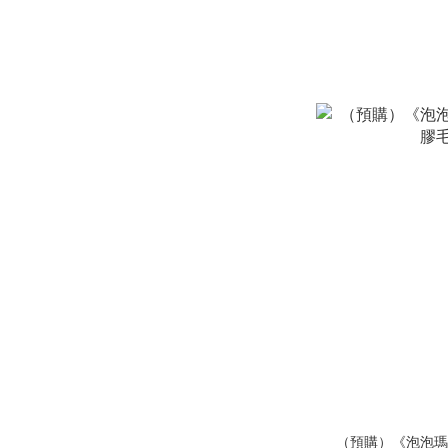
（預購）《泡泡瑪