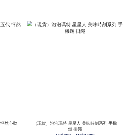
 怦然心動
（現貨）泡泡瑪特 星星人 美味時刻系列 手機
鏈 掛繩