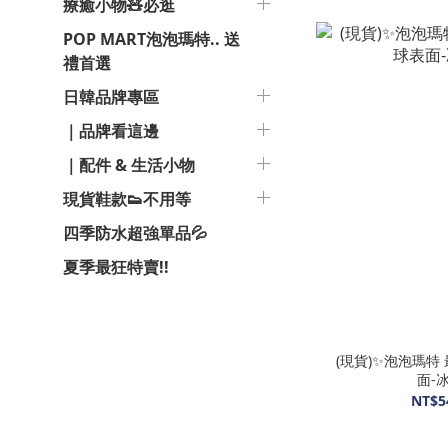
療癒小物🧸必逛
POP MART泡泡瑪特.. 送
禮首選
日韓品牌專區
｜品牌看這邊
｜配件 & 生活小物
現貨鞋款👟不用等
四季防水超強單品💦
夏季最狂特賣!!
(現貨)✨泡泡瑪特
面-
NT$5