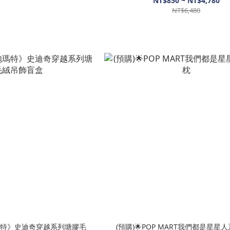
NT$850 ~ NT$4,780
NT$6,480
特》史迪奇穿越系列塘膠毛
(預購)🌟POP MART我們都是星星