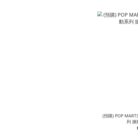
(預購) POP M
列 