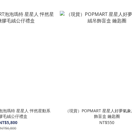
ART泡泡瑪特 星星人 怦然星動系
（現貨）POPMART 星星人好夢氣象
搪膠毛絨公仔禮盒
飾盲盒 鑰匙圈
NT$5,800
NT$550
NT$6,800