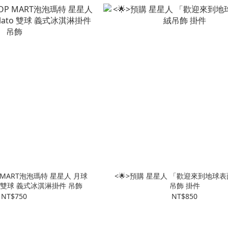
MART泡泡瑪特 星星人 月球
<🌟>預購 星星人 「歡迎來到地球
to 雙球 義式冰淇淋掛件 吊飾
吊飾 掛件
NT$750
NT$850