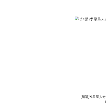
(預購)🌟星星