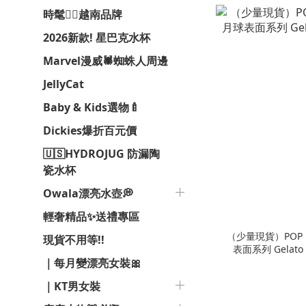
時髦❤️‍🔥越南品牌
2026新款! 星巴克水杯
Marvel漫威🕷️蜘蛛人周邊
JellyCat
Baby & Kids選物🍼
Dickies爆折百元價
🇺🇸HYDROJUG 防漏陶
瓷水杯
Owala漂亮水壺💭
輕奢精品✨送禮專區
（少量現貨）POP 
現貨不用等!!
表面系列 Gela
｜每月變漂亮女裝🎀
｜KT男女裝