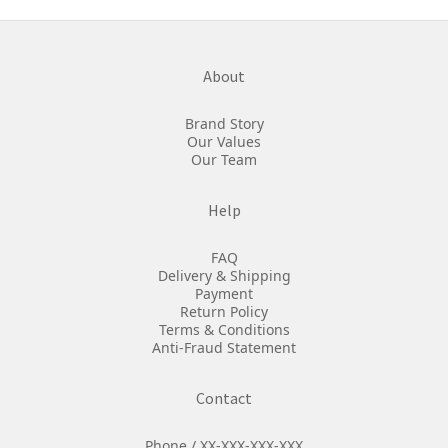
About
Brand Story
Our Values
Our Team
Help
FAQ
Delivery & Shipping
Payment
Return Policy
Terms & Conditions
Anti-Fraud Statement
Contact
Phone / XX-XXX-XXX-XXX