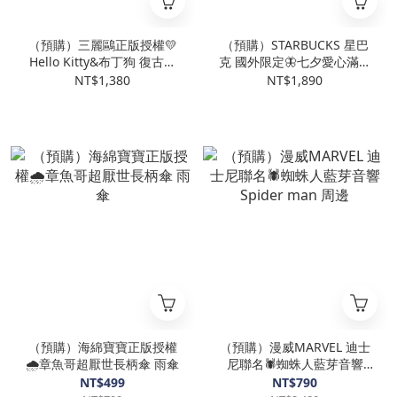
（預購）三麗鷗正版授權💛
（預購）STARBUCKS 星巴
Hello Kitty&布丁狗 復古翻
克 國外限定🦋七夕愛心滿版
轉螢幕 CCD 相機 6400W像
水杯 不鏽鋼 冰霸杯
NT$1,380
NT$1,890
素 凱蒂貓
（預購）海綿寶寶正版授權
（預購）漫威MARVEL 迪士
🌧️章魚哥超厭世長柄傘 雨傘
尼聯名🕷️蜘蛛人藍芽音響
Spider man 周邊
NT$499
NT$790