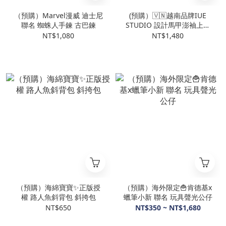
（預購）Marvel漫威 迪士尼
(預購）🇻🇳越南品牌IUE
聯名 蜘蛛人手鍊 古巴鍊
STUDIO 設計馬甲澎袖上衣
兩件式 多穿 短袖
NT$1,080
NT$1,480
（預購）海綿寶寶✨正版授
（預購）海外限定🍟肯德基x
權 路人魚斜背包 斜挎包
蠟筆小新 聯名 玩具聲光公仔
NT$650
NT$350 ~ NT$1,680