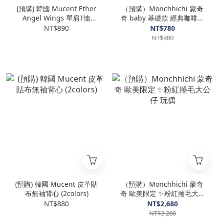
(預購) 韓國 Mucent Ether
（預購）Monchhichi 蒙奇
Angel Wings 單肩T恤
奇 baby 基礎款 經典咖啡色
(2colors)
毛絨掛件 吊飾 寶寶夢奇奇
NT$890
NT$780
NT$980
(預購) 韓國 Mucent 皮革貼
（預購）Monchhichi 蒙奇
布無袖背心 (2colors)
奇 歐美限定 ✨粉紅捲毛大公
仔 玩偶
NT$880
NT$2,680
NT$3,280