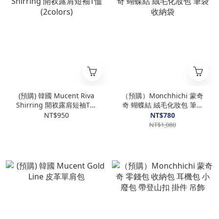
(預購) 韓國 Mucent Riva
（預購）Monchhichi 蒙奇
Shirring 開衩露肩短袖T恤
奇 蝴蝶結 絨毛化妝包 筆袋
(2colors)
收納袋
NT$950
NT$780
NT$1,080