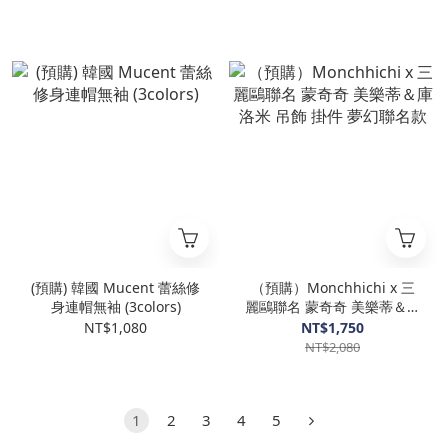
(預購) 韓國 Mucent 蕾絲修
（預購）Monchhichi x 三
身連帽無袖 (3colors)
麗鷗聯名 蒙奇奇 美樂蒂＆庫
洛米 吊飾 掛件 夢幻聯名款
NT$1,080
NT$1,750
NT$2,080
1
2
3
4
5