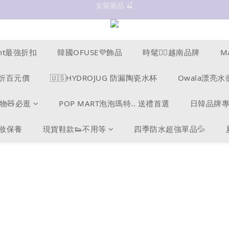
抗UV 50+防曬外套 $299🧊🧊
✨OWALA多款任選✨  點我看全部
抗UV 50+防曬外套 $299🧊🧊
cent最強折扣
韓國OFUSE💜飾品
時髦❤️‍🔥越南品牌
M
s爆折百元價
🇺🇸HYDROJUG 防漏陶瓷水杯
Owala漂亮水
物🧸必逛
POP MART泡泡瑪特.. 送禮首選
日韓品牌
美妝保養
現貨鞋款👟不用等
四季防水超強單品💦