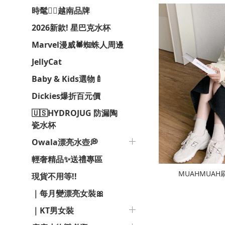
時髦❤️‍🔥越南品牌
2026新款! 星巴克水杯
Marvel漫威🕷️蜘蛛人周邊
JellyCat
Baby & Kids選物🍼
Dickies爆折百元價
🇺🇸HYDROJUG 防漏陶
瓷水杯
Owala漂亮水壺💭
輕奢精品✨送禮專區
MUAHMUAH
現貨不用等!!
｜每月變漂亮女裝🎀
｜KT男女裝