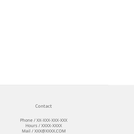
Contact
Phone / XX-XXX-XXX-XXX
Hours / XXXX-XXXX
Mail / XXX@XXXX.COM