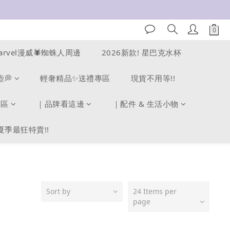
arvel漫威🕷️蜘蛛人周邊
2026新款! 星巴克水杯
壺💭
輕奢精品✨送禮專區
現貨不用等!!
專區
｜品牌看這邊
｜配件 & 生活小物
夏季最狂特賣!!
Sort by
24 Items per
page