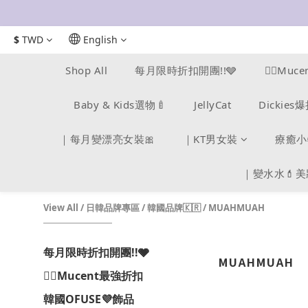
$
TWD
English
Shop All
每月限時折扣開團!!🩶
❤️‍🔥Mu
Baby & Kids選物🍼
JellyCat
Dickie
｜每月變漂亮女裝🎀
｜KT男女裝
療癒小
｜變水水💄
View All
/
日韓品牌專區
/
韓國品牌🇰🇷
/
MUAHMUAH
每月限時折扣開團!!🩶
MUAHMUAH
❤️‍🔥Mucent最強折扣
韓國OFUSE💜飾品