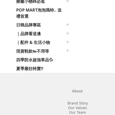
療癒小物🧸必逛
POP MART泡泡瑪特.. 送
禮首選
日韓品牌專區
｜品牌看這邊
｜配件 & 生活小物
現貨鞋款👟不用等
四季防水超強單品💦
夏季最狂特賣!!
About
Brand Story
Our Values
Our Team