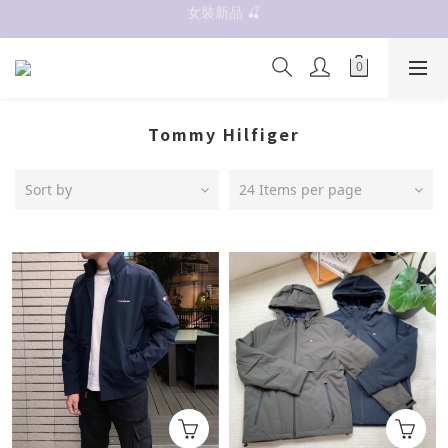
女裝新品 🍒
抗UV 50+防曬外套 $299🧊🧊
✨OWALA多款任選✨  點我看全部
抗UV 50+防曬外套 $299🧊🧊
Tommy Hilfiger
Sort by
24 Items per page