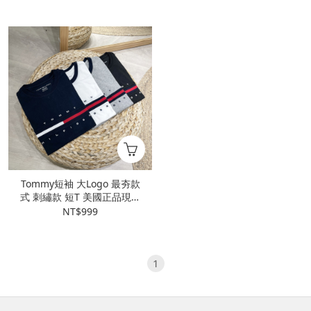
Tommy短袖 大Logo 最夯款
式 刺繡款 短T 美國正品現貨
代購
NT$999
1