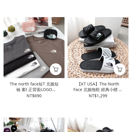
The north face短T 北臉短
【KT USA】The North
袖 素t 正背面LOGO
Face 北臉拖鞋 經典小標 拖
NT7UN04I
鞋 室外拖 室內拖 輕量 黑白
NT$690
NT$1,299
款