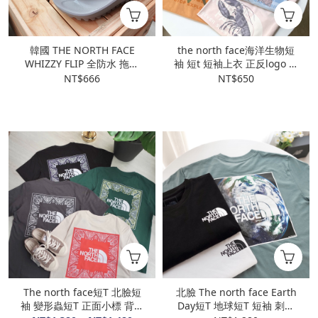
韓國 THE NORTH FACE
the north face海洋生物短
WHIZZY FLIP 全防水 拖鞋
袖 短t 短袖上衣 正反logo 海
北臉 室內拖 夾腳拖
洋 生物
NT$666
NT$650
The north face短T 北臉短
北臉 The north face Earth
袖 變形蟲短T 正面小標 背面
Day短T 地球短T 短袖 刺繡