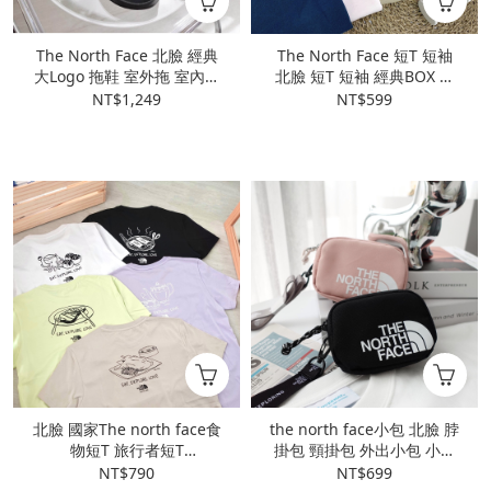
The North Face 北臉 經典
The North Face 短T 短袖
大Logo 拖鞋 室外拖 室內拖
北臉 短T 短袖 經典BOX 正
輕量 黑白款
反LOGO
NT$1,249
NT$599
北臉 國家The north face食
the north face小包 北臉 脖
物短T 旅行者短T
掛包 頸掛包 外出小包 小方
NT7UN18A
包 卡片包 零錢包 大LOGO
NT$790
NT$699