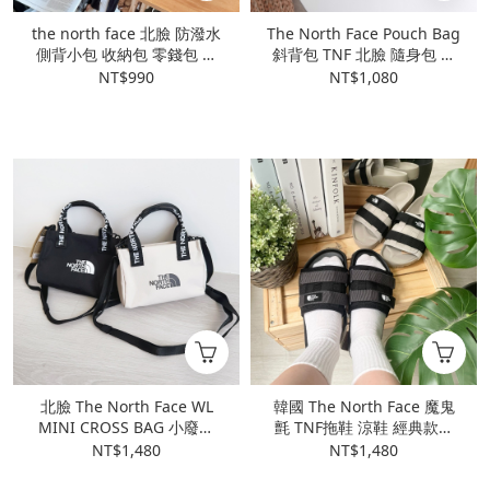
the north face 北臉 防潑水
The North Face Pouch Bag
側背小包 收納包 零錢包 外
斜背包 TNF 北臉 隨身包 小
出小包 小方包 卡片包 零錢
包 手機包
NT$990
NT$1,080
包
北臉 The North Face WL
韓國 The North Face 魔鬼
MINI CROSS BAG 小廢包
氈 TNF拖鞋 涼鞋 經典款拖
肩背 斜背包 托特包 迷你
鞋 情侶拖鞋 北臉拖鞋
NT$1,480
NT$1,480