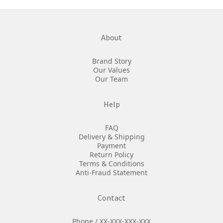
About
Brand Story
Our Values
Our Team
Help
FAQ
Delivery & Shipping
Payment
Return Policy
Terms & Conditions
Anti-Fraud Statement
Contact
Phone / XX-XXX-XXX-XXX