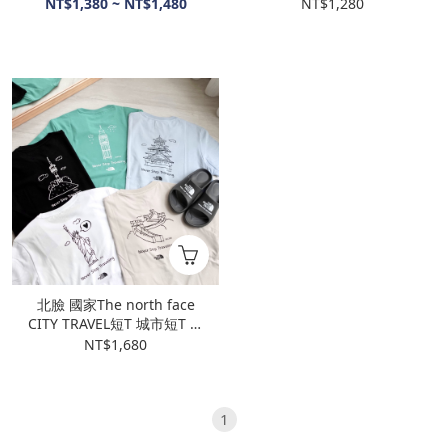
變形蟲 多色款 NT7UN48E
地球 NT7UN12A
NT$1,380 ~ NT$1,480
NT$1,280
北臉 國家The north face
CITY TRAVEL短T 城市短T 城
市旅遊 NT7UN25
NT$1,680
1