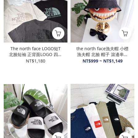
The north face LOGO短T
the north face漁夫帽 小標
北臉短袖 正背面LOGO 四色
漁夫帽 北臉 帽子 滾邊串標
NT7UN06A
防水
NT$1,180
NT$999 ~ NT$1,149