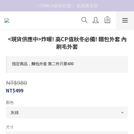
抗UV 50+防曬外套 $299🧊🧊
抗UV 50+防曬外套 $299🧊🧊
女裝新品 🍒
✨OWALA多款任選✨  點我看全部
<現貨供應中>炸暖! 高CP值秋冬必備! 麵包外套 內
抗UV 50+防曬外套 $299🧊🧊
刷毛外套
指定商品，麵包外套 第二件只要400
NT$980
NT$499
顏色
尺寸