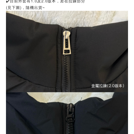
✔️
目前外套有1.0及2.0版本，差在拉鍊部分
(見下圖)，隨機出貨~