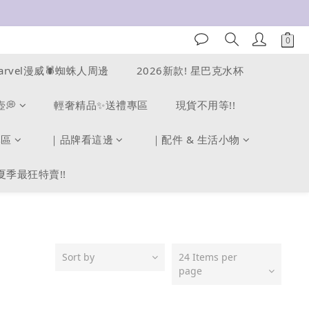
arvel漫威🕷️蜘蛛人周邊
2026新款! 星巴克水杯
壺💭
輕奢精品✨送禮專區
現貨不用等!!
專區
｜品牌看這邊
｜配件 & 生活小物
夏季最狂特賣!!
Sort by
24 Items per
page