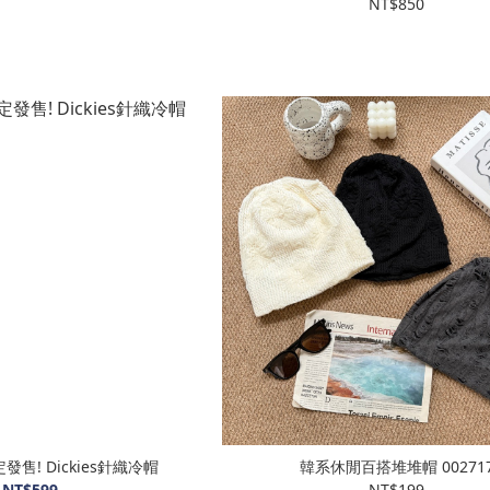
NT$850
發售! Dickies針織冷帽
韓系休閒百搭堆堆帽 00271
NT$599
NT$199