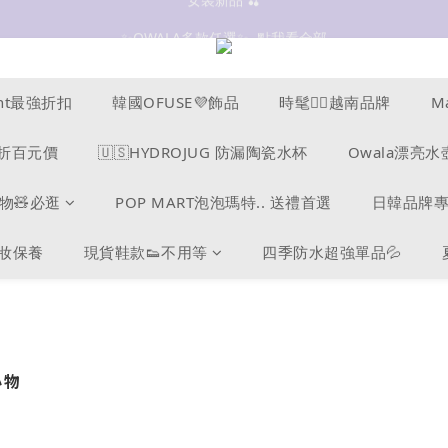
✨OWALA多款任選✨  點我看全部
抗UV 50+防曬外套 $299🧊🧊
抗UV 50+防曬外套 $299🧊🧊
cent最強折扣
韓國OFUSE💜飾品
時髦❤️‍🔥越南品牌
M
s爆折百元價
🇺🇸HYDROJUG 防漏陶瓷水杯
Owala漂亮水
物🧸必逛
POP MART泡泡瑪特.. 送禮首選
日韓品牌
美妝保養
現貨鞋款👟不用等
四季防水超強單品💦
小物