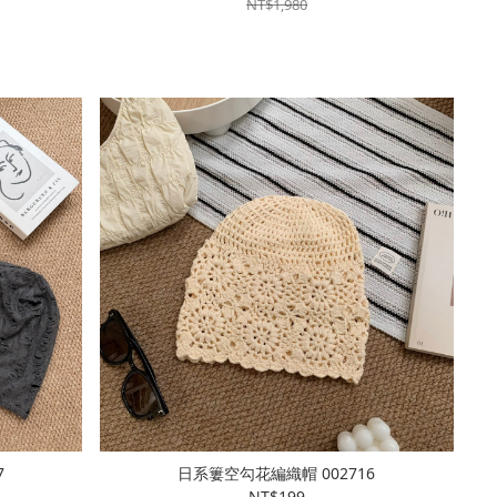
NT$1,980
7
日系簍空勾花編織帽 002716
NT$199