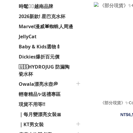
時髦❤️‍🔥越南品牌
2026新款! 星巴克水杯
Marvel漫威🕷️蜘蛛人周邊
JellyCat
Baby & Kids選物🍼
Dickies爆折百元價
🇺🇸HYDROJUG 防漏陶
瓷水杯
Owala漂亮水壺💭
輕奢精品✨送禮專區
《部分現貨》✨Coa
現貨不用等!!
｜每月變漂亮女裝🎀
NT$6,
｜KT男女裝