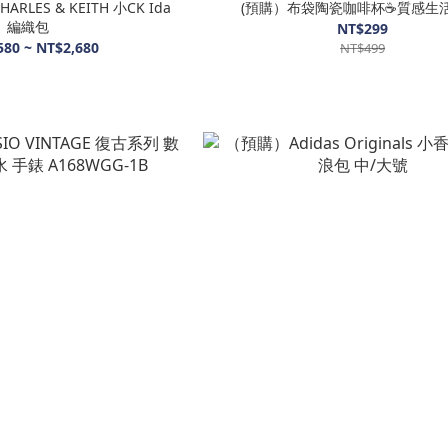
LES & KEITH 小CK Ida
(預購）布袋陶瓷咖啡杯☕️質感生活
編織包
NT$299
580 ~ NT$2,680
NT$499