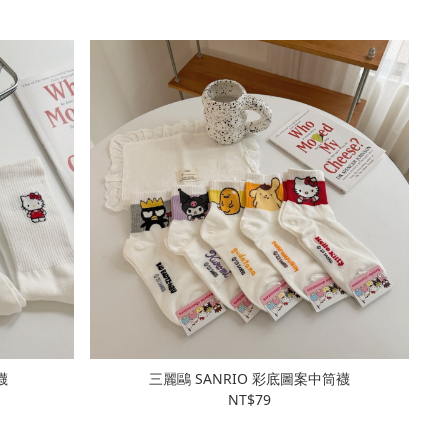
襪
三麗鷗 SANRIO 彩底圖案中筒襪
NT$79