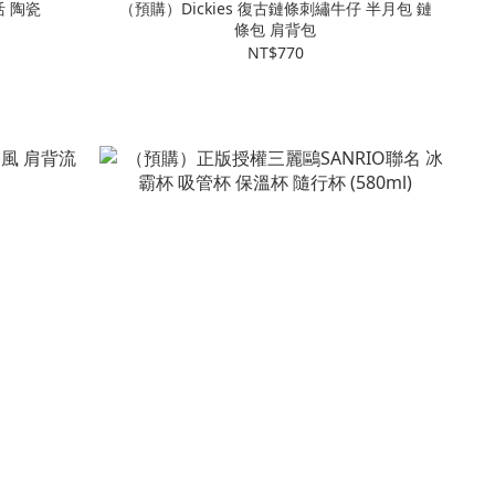
 陶瓷
（預購）Dickies 復古鏈條刺繡牛仔 半月包 鏈
條包 肩背包
NT$770