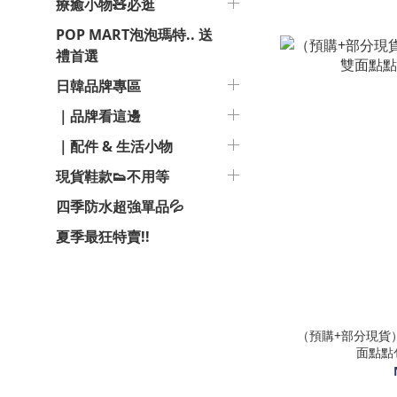
療癒小物🧸必逛
POP MART泡泡瑪特.. 送
禮首選
日韓品牌專區
｜品牌看這邊
｜配件 & 生活小物
現貨鞋款👟不用等
四季防水超強單品💦
夏季最狂特賣!!
（預購+部分現貨）🇰
面點點