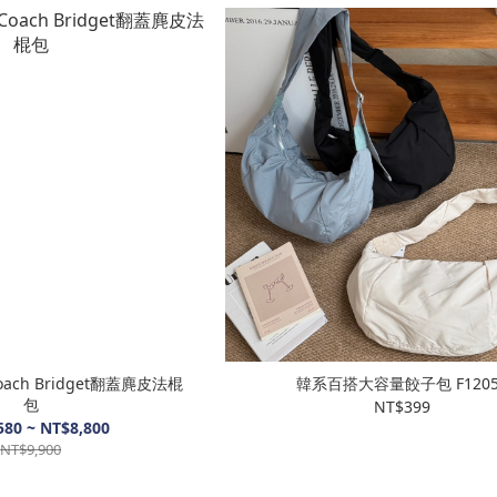
ch Bridget翻蓋麂皮法棍
韓系百搭大容量餃子包 F1
包
NT$399
580 ~ NT$8,800
NT$9,900