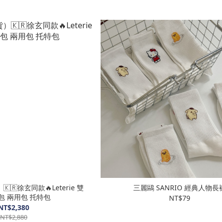
🇷徐玄同款🔥Leterie 雙
三麗鷗 SANRIO 經典人物長
包 兩用包 托特包
NT$79
NT$2,380
NT$2,880