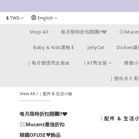
$
TWD
English
Shop All
每月限時折扣開團!!🩶
❤️‍🔥Mu
Baby & Kids選物🍼
JellyCat
Dickie
｜每月變漂亮女裝🎀
｜KT男女裝
療癒小
｜變水水💄
View All
/
｜配件 & 生活小物
每月限時折扣開團!!🩶
｜配件 & 生活
❤️‍🔥Mucent最強折扣
韓國OFUSE💜飾品