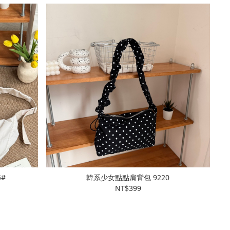
205#
韓系少女點點肩背包 9220
NT$399