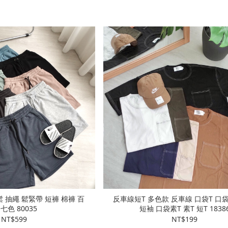
 抽繩 鬆緊帶 短褲 棉褲 百
反車線短T 多色款 反車線 口袋T 口袋
搭 七色 80035
短袖 口袋素T 素T 短T 183
NT$599
NT$199