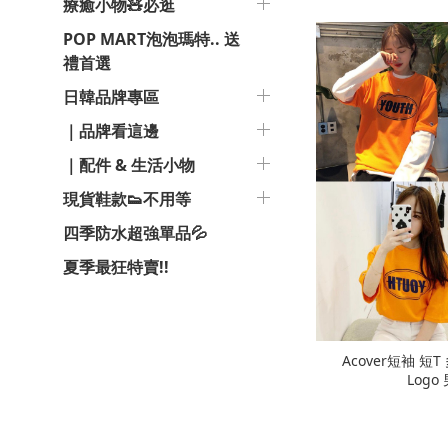
療癒小物🧸必逛
POP MART泡泡瑪特.. 送
禮首選
日韓品牌專區
｜品牌看這邊
｜配件 & 生活小物
現貨鞋款👟不用等
四季防水超強單品💦
夏季最狂特賣!!
Acover短袖 短T 多色
Log