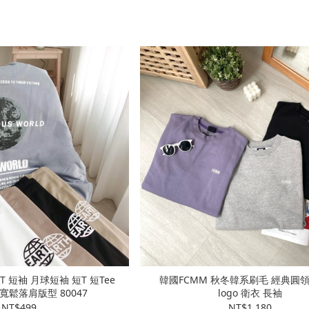
T 短袖 月球短袖 短T 短Tee
韓國FCMM 秋冬韓系刷毛 經典圓領
 寬鬆落肩版型 80047
logo 衛衣 長袖
NT$499
NT$1,180