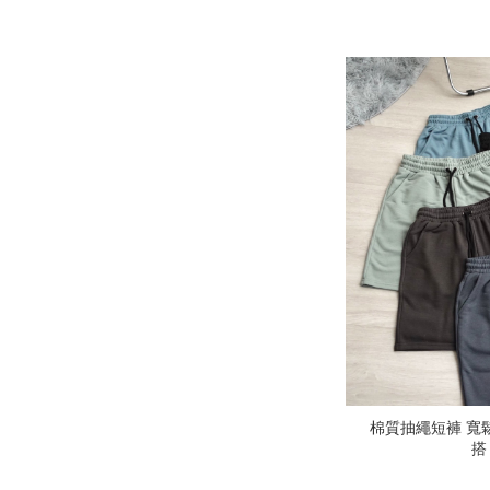
棉質抽繩短褲 寬鬆