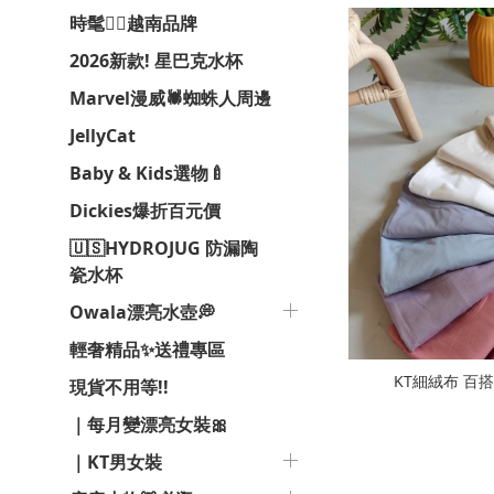
時髦❤️‍🔥越南品牌
2026新款! 星巴克水杯
Marvel漫威🕷️蜘蛛人周邊
JellyCat
Baby & Kids選物🍼
Dickies爆折百元價
🇺🇸HYDROJUG 防漏陶
瓷水杯
Owala漂亮水壺💭
輕奢精品✨送禮專區
KT細絨布 百搭素
現貨不用等!!
｜每月變漂亮女裝🎀
｜KT男女裝