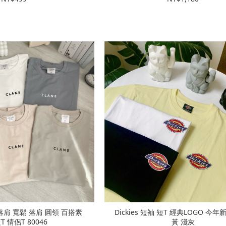
袖 落肩 寬鬆 落肩 圓領 百搭素
Dickies 短袖 短T 經典LOGO 今年新款 黑 白
短T 情侶T 80046
黃 淺灰