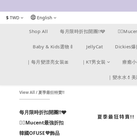
$
TWD
English
Shop All
每月限時折扣開團!!🩶
❤️‍🔥Mu
Baby & Kids選物🍼
JellyCat
Dickie
｜每月變漂亮女裝🎀
｜KT男女裝
療癒小
｜變水水💄
View All
/
夏季最狂特賣!!
每月限時折扣開團!!🩶
夏季最狂特賣!!
❤️‍🔥Mucent最強折扣
韓國OFUSE💜飾品