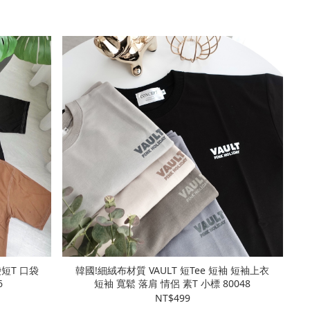
短T 口袋
韓國!細絨布材質 VAULT 短Tee 短袖 短袖上衣
86
短袖 寬鬆 落肩 情侶 素T 小標 80048
NT$499