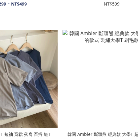
299 ~ NT$499
NT$599
T 短袖 寬鬆 落肩 百搭 短T
韓國 Ambler 斷頭熊 經典款 大學T