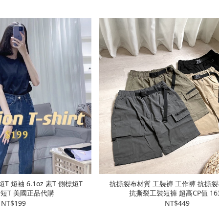
 短T 短袖 6.1oz 素T 側標短T
抗撕裂布材質 工裝褲 工作褲 抗撕
短T 美國正品代購
抗撕裂工裝短褲 超高CP值 16
NT$199
NT$449