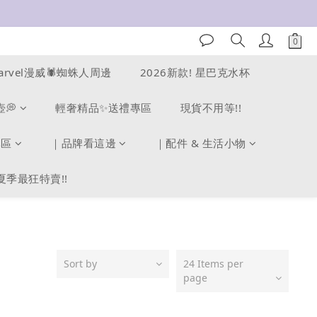
arvel漫威🕷️蜘蛛人周邊
2026新款! 星巴克水杯
壺💭
輕奢精品✨送禮專區
現貨不用等!!
專區
｜品牌看這邊
｜配件 & 生活小物
夏季最狂特賣!!
Sort by
24 Items per
page