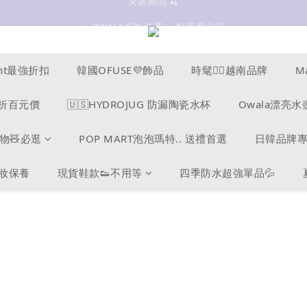
✨OWALA多款任選✨  點我看全部
抗UV 50+防曬外套 $299🧊🧊
抗UV 50+防曬外套 $299🧊🧊
cent最強折扣
韓國OFUSE💜飾品
時髦❤️‍🔥越南品牌
M
s爆折百元價
🇺🇸HYDROJUG 防漏陶瓷水杯
Owala漂亮水
物🧸必逛
POP MART泡泡瑪特.. 送禮首選
日韓品牌
美妝保養
現貨鞋款👟不用等
四季防水超強單品💦