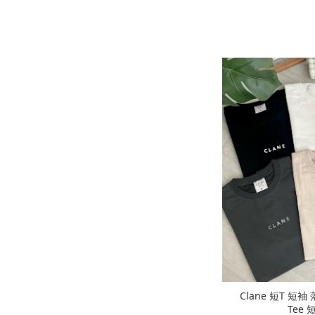
Clane 短T 短
Tee 