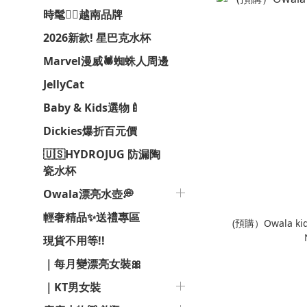
時髦❤️‍🔥越南品牌
2026新款! 星巴克水杯
Marvel漫威🕷️蜘蛛人周邊
JellyCat
Baby & Kids選物🍼
Dickies爆折百元價
🇺🇸HYDROJUG 防漏陶
瓷水杯
Owala漂亮水壺💭
輕奢精品✨送禮專區
(預購）Owala kids
現貨不用等!!
｜每月變漂亮女裝🎀
｜KT男女裝