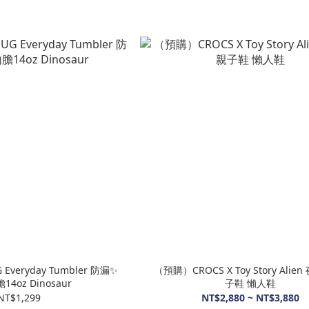
Everyday Tumbler 防漏✨
（預購）CROCS X Toy Story Alie
4oz Dinosaur
子鞋 懶人鞋
NT$1,299
NT$2,880 ~ NT$3,880