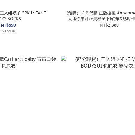
三入組襪子 3PK INFANT
(預購）🇯🇵代購 正版授權 Anpan
OZY SOCKS
人迷你果汁販賣機🍹 附硬幣&感應
NT$590
NT$2,380
NT$590