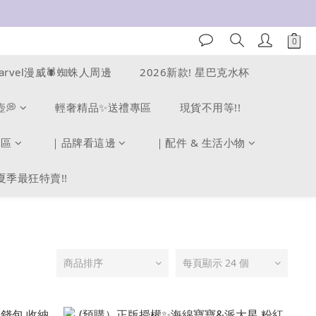
arvel漫威🕷️蜘蛛人周邊
2026新款! 星巴克水杯
壺💭
輕奢精品✨送禮專區
現貨不用等!!
專區
｜品牌看這邊
｜配件 & 生活小物
夏季最狂特賣!!
商品排序
每頁顯示 24 個