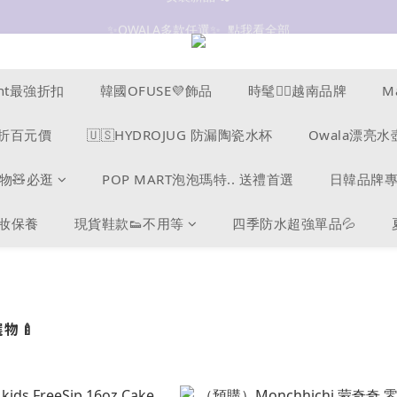
✨OWALA多款任選✨  點我看全部
抗UV 50+防曬外套 $299🧊🧊
抗UV 50+防曬外套 $299🧊🧊
ucent最強折扣
韓國OFUSE💜飾品
時髦❤️‍🔥越南品牌
M
s爆折百元價
🇺🇸HYDROJUG 防漏陶瓷水杯
Owala漂亮水
物🧸必逛
POP MART泡泡瑪特.. 送禮首選
日韓品牌
美妝保養
現貨鞋款👟不用等
四季防水超強單品💦
選物🍼