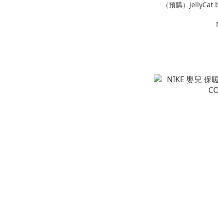
（預購）JellyCat baby音樂拉鈴🎵床邊吊鈴 多