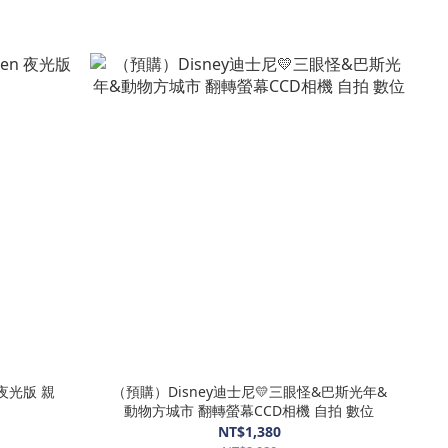
n 夜光版 親
（預購）Disney迪士尼💛三眼怪&巴斯光年&
動物方城市 翻轉螢幕CCD相機 自拍 數位
NT$1,380