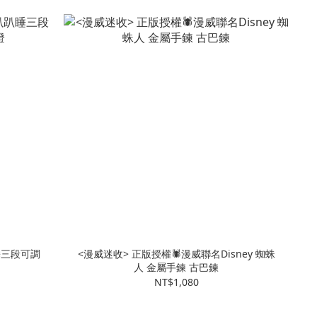
睡三段可調
<漫威迷收> 正版授權🕷️漫威聯名Disney 蜘蛛
人 金屬手鍊 古巴鍊
NT$1,080