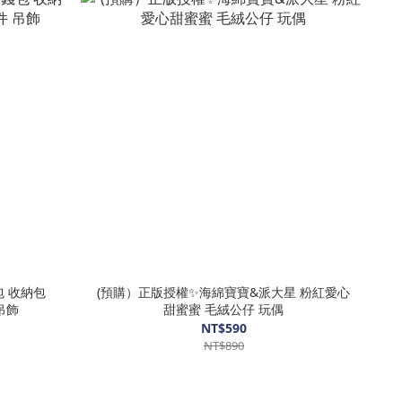
(預購）正版授權✨海綿寶寶&派大星 粉紅愛心
吊飾
甜蜜蜜 毛絨公仔 玩偶
NT$590
NT$890