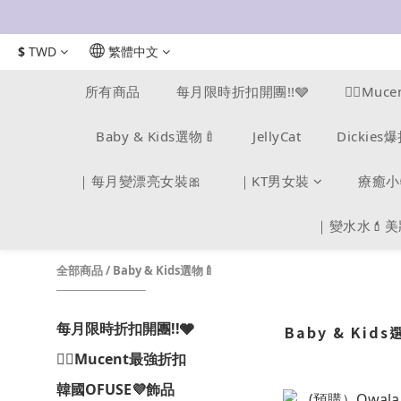
$
TWD
繁體中文
所有商品
每月限時折扣開團!!🩶
❤️‍🔥M
Baby & Kids選物🍼
JellyCat
Dickie
｜每月變漂亮女裝🎀
｜KT男女裝
療癒小
｜變水水💄
全部商品
/
Baby & Kids選物🍼
每月限時折扣開團!!🩶
Baby & Kids
❤️‍🔥Mucent最強折扣
韓國OFUSE💜飾品