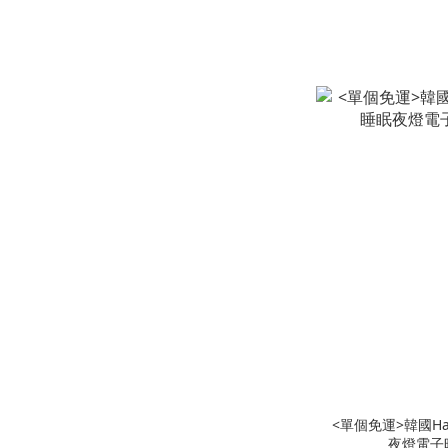
<單個免運>韓國Han
夜燈電子