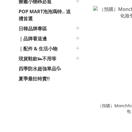
療癒小物🧸必逛
POP MART泡泡瑪特.. 送
禮首選
日韓品牌專區
｜品牌看這邊
｜配件 & 生活小物
現貨鞋款👟不用等
四季防水超強單品💦
夏季最狂特賣!!
（預購）Monchh
包