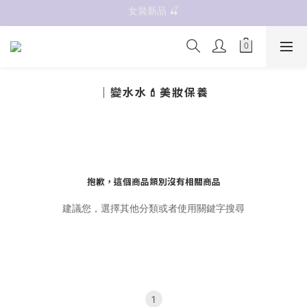
女裝新品 🍒
抗UV 50+防曬外套 $299🧊🧊
✨OWALA多款任選✨  點我看全部
抗UV 50+防曬外套 $299🧊🧊
｜變水水💄美妝保養
抱歉，這個商品類別沒有相關商品
建議您，選擇其他分類或者使用關鍵字搜尋
1