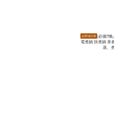
必買!!超方便