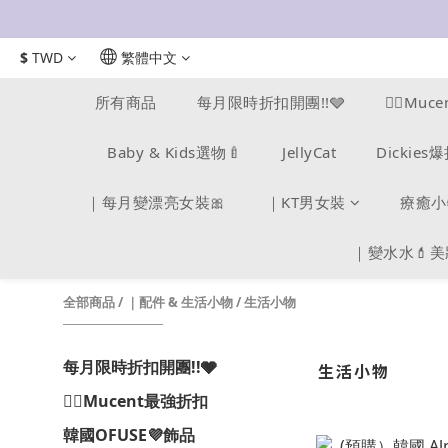
$
TWD
繁體中文
所有商品
每月限時折扣開團!!🩶
❤️‍🔥M
Baby & Kids選物🍼
JellyCat
Dickie
｜每月變漂亮女裝🎀
｜KT男女裝
療癒小
｜變水水💄
全部商品
/
｜配件 & 生活小物
/
生活小物
每月限時折扣開團!!🩶
生活小物
❤️‍🔥Mucent最強折扣
韓國OFUSE💜飾品