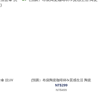
疊傘 抗UV
(預購）布袋陶瓷咖啡杯☕️質感生活 陶瓷
NT$299
NT$499