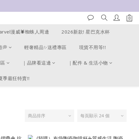
arvel漫威🕷️蜘蛛人周邊
2026新款! 星巴克水杯
壺💭
輕奢精品✨送禮專區
現貨不用等!!
專區
｜品牌看這邊
｜配件 & 生活小物
夏季最狂特賣!!
商品排序
每頁顯示 24 個