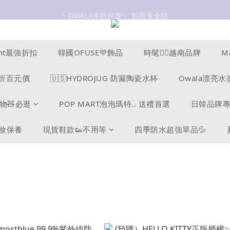
✨OWALA多款任選✨  點我看全部
抗UV 50+防曬外套 $299🧊🧊
抗UV 50+防曬外套 $299🧊🧊
ucent最強折扣
韓國OFUSE💜飾品
時髦❤️‍🔥越南品牌
M
s爆折百元價
🇺🇸HYDROJUG 防漏陶瓷水杯
Owala漂亮水
物🧸必逛
POP MART泡泡瑪特.. 送禮首選
日韓品牌
美妝保養
現貨鞋款👟不用等
四季防水超強單品💦