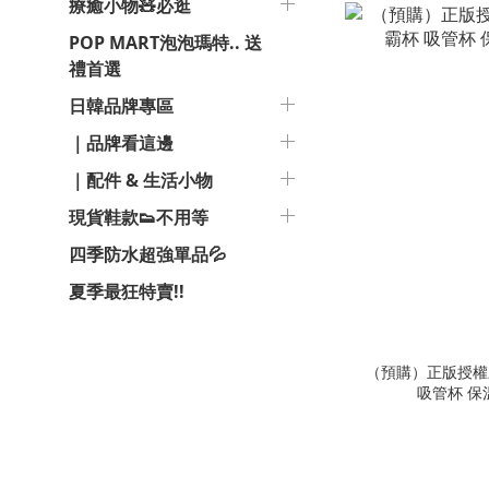
療癒小物🧸必逛
POP MART泡泡瑪特.. 送
禮首選
日韓品牌專區
｜品牌看這邊
｜配件 & 生活小物
現貨鞋款👟不用等
四季防水超強單品💦
夏季最狂特賣!!
（預購）正版授權三
吸管杯 保溫