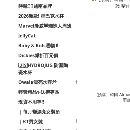
時髦❤️‍🔥越南品牌
2026新款! 星巴克水杯
Marvel漫威🕷️蜘蛛人周邊
JellyCat
Baby & Kids選物🍼
Dickies爆折百元價
🇺🇸HYDROJUG 防漏陶
瓷水杯
Owala漂亮水壺💭
輕奢精品✨送禮專區
(預購）韓國 Almos
雨傘
現貨不用等!!
｜每月變漂亮女裝🎀
｜KT男女裝