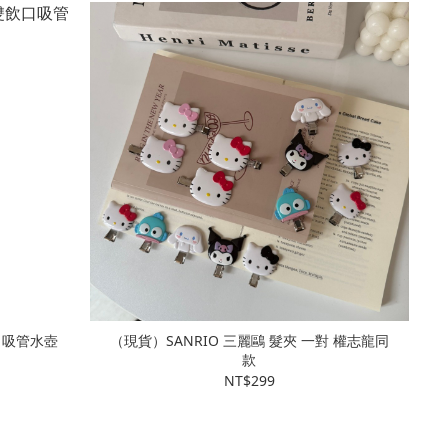
飲口吸管水壺
（現貨）SANRIO 三麗鷗 髮夾 一對 權志龍同
款
NT$299