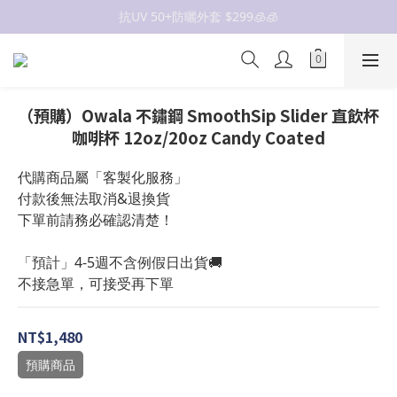
抗UV 50+防曬外套 $299🧊🧊
抗UV 50+防曬外套 $299🧊🧊
女裝新品 🍒
✨OWALA多款任選✨  點我看全部
（預購）Owala 不鏽鋼 SmoothSip Slider 直飲杯
抗UV 50+防曬外套 $299🧊🧊
咖啡杯 12oz/20oz Candy Coated
代購商品屬「客製化服務」
付款後無法取消&退換貨
下單前請務必確認清楚！
「預計」4-5週不含例假日出貨🚚
不接急單，可接受再下單
NT$1,480
預購商品