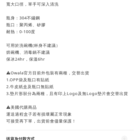
寬大口徑，單手可深入清洗
瓶身：304不鏽鋼
瓶口：聚丙烯、矽膠
耐熱：0-100度
可用於洗碗機(杯身不建議）
烘碗機、消毒鍋不建議
保冰24hr，保溫6hr
⚠️Owala官方目前外包裝有兩種，交替出貨
1.OPP袋及瓶口有貼紙
2.牛皮紙盒及瓶口無貼紙
3.墊片形狀分為兩種，且有印上Logo及無Logo墊片會交替出貨
⚠️美國代購商品
運送過程盒子若有損壞屬正常現象
可接受再下單，出貨前會儘量保護！
送貨及付款方式