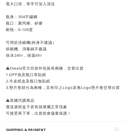
寬大口徑，單手可深入清洗
瓶身：304不鏽鋼
瓶口：聚丙烯、矽膠
耐熱：0-100度
可用於洗碗機(杯身不建議）
烘碗機、消毒鍋不建議
保冰24hr，保溫6hr
⚠️Owala官方目前外包裝有兩種，交替出貨
1.OPP袋及瓶口有貼紙
2.牛皮紙盒及瓶口無貼紙
3.墊片形狀分為兩種，且有印上Logo及無Logo墊片會交替出貨
⚠️美國代購商品
運送過程盒子若有損壞屬正常現象
可接受再下單，出貨前會儘量保護！
SHIPPING & PAYMENT