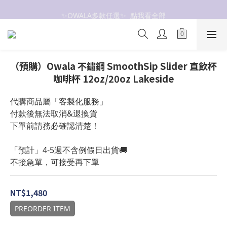
抗UV 50+防曬外套 $299🧊🧊
✨OWALA多款任選✨  點我看全部
抗UV 50+防曬外套 $299🧊🧊
（預購）Owala 不鏽鋼 SmoothSip Slider 直飲杯
咖啡杯 12oz/20oz Lakeside
代購商品屬「客製化服務」
付款後無法取消&退換貨
下單前請務必確認清楚！
「預計」4-5週不含例假日出貨🚚
不接急單，可接受再下單
NT$1,480
PREORDER ITEM