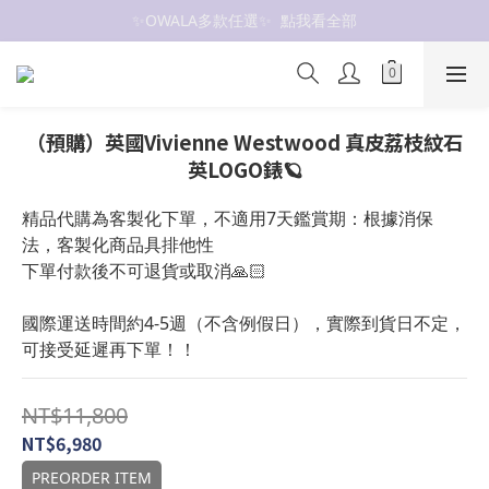
✨OWALA多款任選✨  點我看全部
抗UV 50+防曬外套 $299🧊🧊
抗UV 50+防曬外套 $299🧊🧊
（預購）英國Vivienne Westwood 真皮荔枝紋石
英LOGO錶🪐
精品代購為客製化下單，不適用7天鑑賞期：根據消保
法，客製化商品具排他性
下單付款後不可退貨或取消🙏🏻
國際運送時間約4-5週（不含例假日），實際到貨日不定，
可接受延遲再下單！！
NT$11,800
NT$6,980
PREORDER ITEM