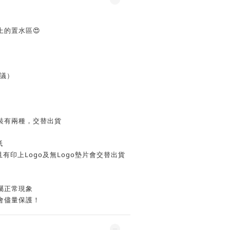
的置水區😍
議）
包裝有兩種，交替出貨
紙
有印上Logo及無Logo墊片會交替出貨
屬正常現象
會儘量保護！