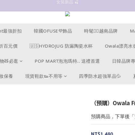
抗UV 50+防曬外套 $299🧊🧊
✨OWALA多款任選✨  點我看全部
抗UV 50+防曬外套 $299🧊🧊
cent最強折扣
韓國OFUSE💜飾品
時髦❤️‍🔥越南品牌
M
s爆折百元價
🇺🇸HYDROJUG 防漏陶瓷水杯
Owala漂亮水
物🧸必逛
POP MART泡泡瑪特.. 送禮首選
日韓品牌
美妝保養
現貨鞋款👟不用等
四季防水超強單品💦
（預購）Owala Fr
預購商品，下單後「
NT$1,480