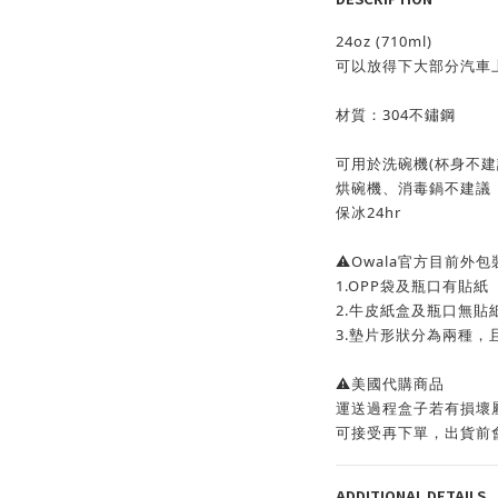
24oz (710ml)
可以放得下大部分汽車上
材質：304不鏽鋼
可用於洗碗機(杯身不建
烘碗機、消毒鍋不建議
保冰24hr
⚠️Owala官方目前外
1.OPP袋及瓶口有貼紙
2.牛皮紙盒及瓶口無貼
3.墊片形狀分為兩種，且
⚠️美國代購商品
運送過程盒子若有損壞
可接受再下單，出貨前
ADDITIONAL DETAILS