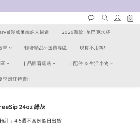
arvel漫威🕷️蜘蛛人周邊
2026新款! 星巴克水杯
壺💭
輕奢精品✨送禮專區
現貨不用等!!
專區
｜品牌看這邊
｜配件 & 生活小物
夏季最狂特賣!!
eeSip 24oz 綠灰
預計」4-5週不含例假日出貨