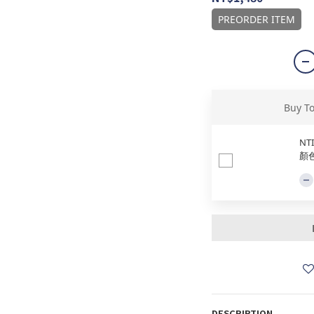
PREORDER ITEM
Buy T
NT
顏
DESCRIPTION