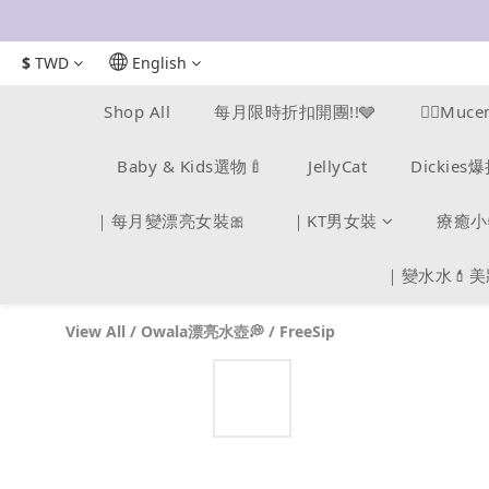
$
TWD
English
Shop All
每月限時折扣開團!!🩶
❤️‍🔥Mu
Baby & Kids選物🍼
JellyCat
Dickie
｜每月變漂亮女裝🎀
｜KT男女裝
療癒小
｜變水水💄
View All
/
Owala漂亮水壺💭
/
FreeSip