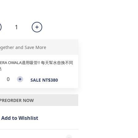
ogether and Save More
IERA OWALA適用吸管!! 每天幫水壺換不同
色
SALE NT$380
PREORDER NOW
Add to Wishlist