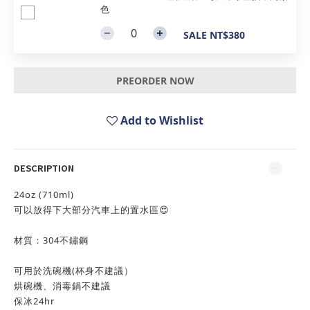
色
SALE NT$380
PREORDER NOW
Add to Wishlist
DESCRIPTION
24oz (710ml)
可以放得下大部分汽車上的置水區😍
材質：304不鏽鋼
可用於洗碗機(杯身不建議）
烘碗機、消毒鍋不建議
保冰24hr