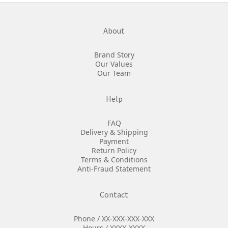
About
Brand Story
Our Values
Our Team
Help
FAQ
Delivery & Shipping
Payment
Return Policy
Terms & Conditions
Anti-Fraud Statement
Contact
Phone / XX-XXX-XXX-XXX
Hours / XXXX-XXXX