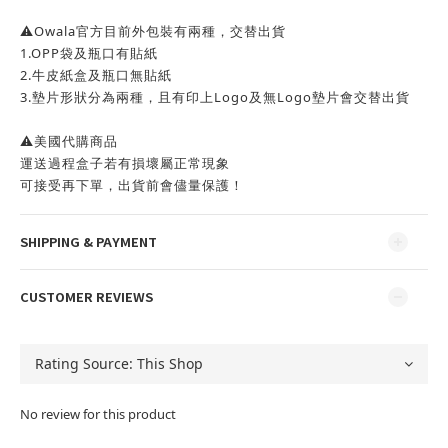
⚠️Owala官方目前外包裝有兩種，交替出貨
1.OPP袋及瓶口有貼紙
2.牛皮紙盒及瓶口無貼紙
3.墊片形狀分為兩種，且有印上Logo及無Logo墊片會交替出貨
⚠️美國代購商品
運送過程盒子若有損壞屬正常現象
可接受再下單，出貨前會儘量保護！
SHIPPING & PAYMENT
CUSTOMER REVIEWS
No review for this product