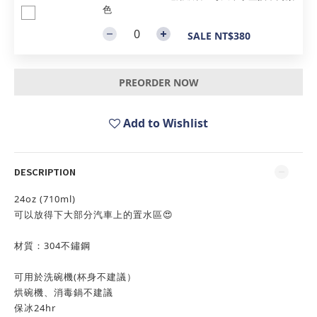
色
SALE NT$380
PREORDER NOW
Add to Wishlist
DESCRIPTION
24oz (710ml)
可以放得下大部分汽車上的置水區😍
材質：304不鏽鋼
可用於洗碗機(杯身不建議）
烘碗機、消毒鍋不建議
保冰24hr