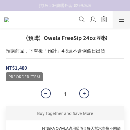
抗UV 50+防曬外套 $299🧊🧊
抗UV 50+防曬外套 $299🧊🧊
女裝新品 🍒
✨OWALA多款任選✨  點我看全部
（預購）Owala FreeSip 24oz 桃粉
抗UV 50+防曬外套 $299🧊🧊
預購商品，下單後「預計」4-5週不含例假日出貨
NT$1,480
PREORDER ITEM
Buy Together and Save More
NTIERA OWALA適用吸管!! 每天幫水壺換不同顏