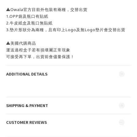
⚠️Owala官方目前外包裝有兩種，交替出貨
1.OPP袋及瓶口有貼紙
2.牛皮紙盒及瓶口無貼紙
3.墊片形狀分為兩種，且有印上Logo及無Logo墊片會交替出貨
⚠️美國代購商品
運送過程盒子若有損壞屬正常現象
可接受再下單，出貨前會儘量保護！
ADDITIONAL DETAILS
SHIPPING & PAYMENT
CUSTOMER REVIEWS