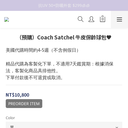
抗UV 50+防曬外套 $299🧊🧊
抗UV 50+防曬外套 $299🧊🧊
女裝新品 🍒
✨OWALA多款任選✨  點我看全部
（預購）Coach Satchel 牛皮保齡球包🖤
抗UV 50+防曬外套 $299🧊🧊
美國代購時間約4-5週（不含例假日）
精品代購為客製化下單，不適用7天鑑賞期：根據消保
法，客製化商品具排他性。
下單付款後不可退貨或取消。
NT$10,800
PREORDER ITEM
Color