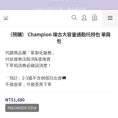
抗UV 50+防曬外套 $299🧊🧊
✨OWALA多款任選✨  點我看全部
抗UV 50+防曬外套 $299🧊🧊
（預購） Champion 復古大容量通勤托特包 單肩
包
代購商品屬「客製化服務」
付款後無法取消&退換貨
下單前請務必確認清楚！
「預計」2-3週不含例假日出貨🚚
不接急單，可接受再下單
NT$1,680
PREORDER ITEM