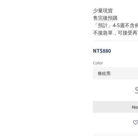
少量現貨
售完後預購
「預計」4-5週不含
不接急單，可接受再
NT$880
Color
No