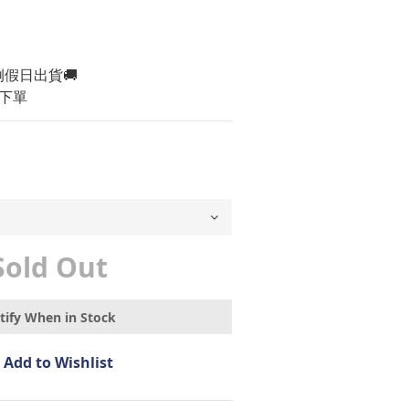
例假日出貨🚚
下單
Sold Out
tify When in Stock
Add to Wishlist