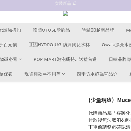
抗UV 50+防曬外套 $299🧊🧊
✨OWALA多款任選✨  點我看全部
抗UV 50+防曬外套 $299🧊🧊
cent最強折扣
韓國OFUSE💜飾品
時髦❤️‍🔥越南品牌
M
s爆折百元價
🇺🇸HYDROJUG 防漏陶瓷水杯
Owala漂亮水
物🧸必逛
POP MART泡泡瑪特.. 送禮首選
日韓品牌
美妝保養
現貨鞋款👟不用等
四季防水超強單品💦
(少量現貨）Muce
代購商品屬「客製化
付款後無法取消&退
下單前請務必確認清