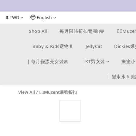
$
TWD
English
Shop All
每月限時折扣開團!!🩶
❤️‍🔥Mu
Baby & Kids選物🍼
JellyCat
Dickie
｜每月變漂亮女裝🎀
｜KT男女裝
療癒小
｜變水水💄
View All
/
❤️‍🔥Mucent最強折扣