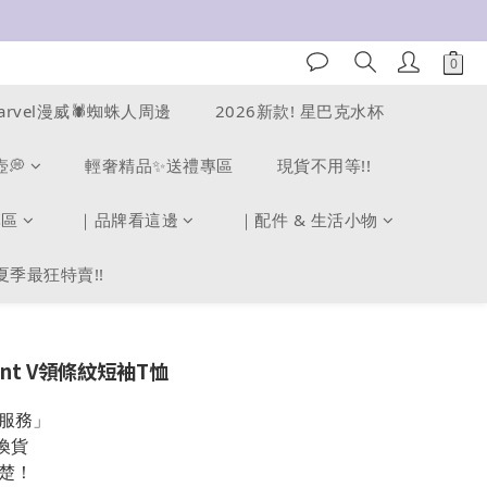
arvel漫威🕷️蜘蛛人周邊
2026新款! 星巴克水杯
壺💭
輕奢精品✨送禮專區
現貨不用等!!
專區
｜品牌看這邊
｜配件 & 生活小物
夏季最狂特賣!!
nt V領條紋短袖T恤
服務」
換貨
楚！