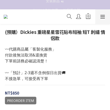
抗UV 50+防曬外套 $299🧊🧊
✨OWALA多款任選✨  點我看全部
抗UV 50+防曬外套 $299🧊🧊
(預購）Dickies 重磅星星雪花貼布短袖 短T 刺繡 情
侶款
〰️代購商品屬「客製化服務」
付款後無法取消&退換貨
下單前請務必確認清楚！
〰️「預計」2-3週不含例假日出貨🚚
不接急單，可接受再下單
NT$850
PREORDER ITEM