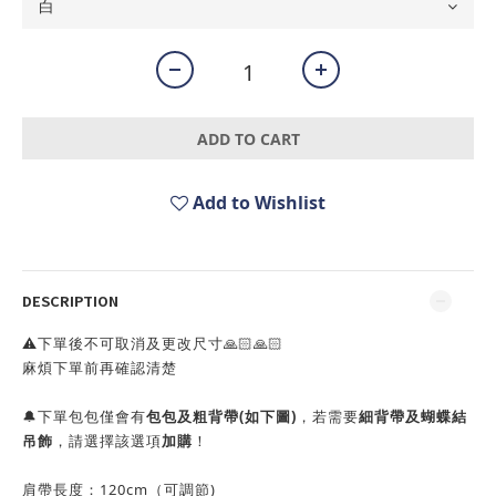
ADD TO CART
Add to Wishlist
DESCRIPTION
⚠️下單後不可取消及更改尺寸🙏🏻🙏🏻
麻煩下單前再確認清楚
🔔下單包包僅會有
包包及粗背帶(如下圖)
，若需要
細背帶及蝴蝶結
吊飾
，請選擇該選項
加購
！
肩帶長度：120cm（可調節)