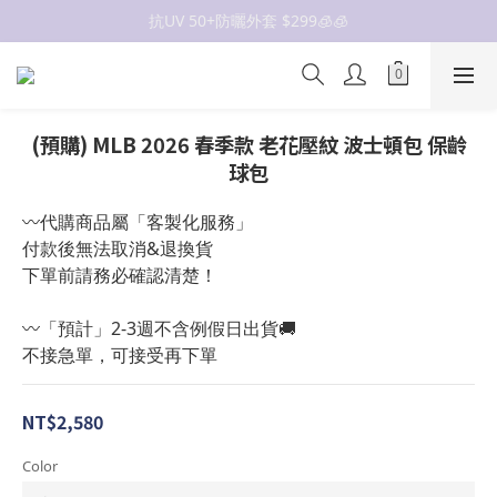
抗UV 50+防曬外套 $299🧊🧊
抗UV 50+防曬外套 $299🧊🧊
女裝新品 🍒
✨OWALA多款任選✨  點我看全部
(預購) MLB 2026 春季款 老花壓紋 波士頓包 保齡
抗UV 50+防曬外套 $299🧊🧊
球包
〰️代購商品屬「客製化服務」
付款後無法取消&退換貨
下單前請務必確認清楚！
〰️「預計」2-3週不含例假日出貨🚚
不接急單，可接受再下單
NT$2,580
Color