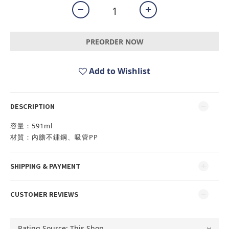
PREORDER NOW
Add to Wishlist
DESCRIPTION
容量：591ml
材質：內膽不鏽鋼、吸管PP
SHIPPING & PAYMENT
CUSTOMER REVIEWS