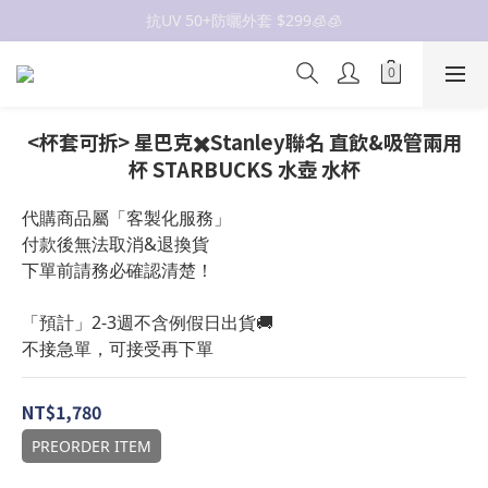
抗UV 50+防曬外套 $299🧊🧊
抗UV 50+防曬外套 $299🧊🧊
女裝新品 🍒
✨OWALA多款任選✨  點我看全部
<杯套可拆> 星巴克✖️Stanley聯名 直飲&吸管兩用
抗UV 50+防曬外套 $299🧊🧊
杯 STARBUCKS 水壺 水杯
代購商品屬「客製化服務」
付款後無法取消&退換貨
下單前請務必確認清楚！
「預計」2-3週不含例假日出貨🚚
不接急單，可接受再下單
NT$1,780
PREORDER ITEM