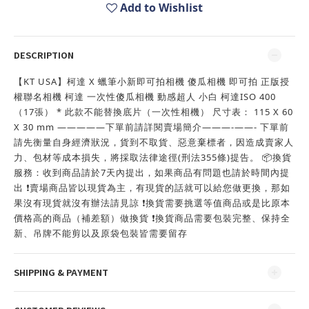
Add to Wishlist
DESCRIPTION
【KT USA】柯達 X 蠟筆小新即可拍相機 傻瓜相機 即可拍 正版授
權聯名相機 柯達 一次性傻瓜相機 動感超人 小白 柯達ISO 400
（17張） * 此款不能替換底片（一次性相機） 尺寸表： 115 X 60
X 30 mm —————下單前請詳閱賣場簡介———-——- 下單前
請先衡量自身經濟狀況，貨到不取貨、惡意棄標者，因造成賣家人
力、包材等成本損失，將採取法律途徑(刑法355條)提告。 📦換貨
服務：收到商品請於7天內提出，如果商品有問題也請於時間內提
出 ❗️賣場商品皆以現貨為主，有現貨的話就可以給您做更換，那如
果沒有現貨就沒有辦法請見諒 ❗️換貨需要挑選等值商品或是比原本
價格高的商品（補差額）做換貨 ❗️換貨商品需要包裝完整、保持全
新、吊牌不能剪以及原袋包裝皆需要留存
SHIPPING & PAYMENT