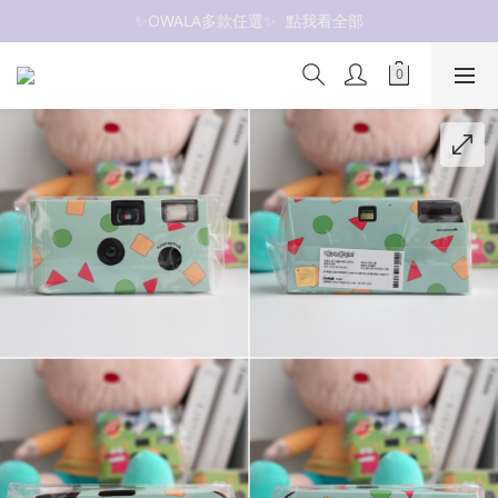
✨OWALA多款任選✨  點我看全部
抗UV 50+防曬外套 $299🧊🧊
抗UV 50+防曬外套 $299🧊🧊