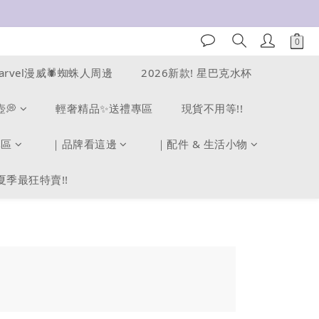
arvel漫威🕷️蜘蛛人周邊
2026新款! 星巴克水杯
壺💭
輕奢精品✨送禮專區
現貨不用等!!
專區
｜品牌看這邊
｜配件 & 生活小物
夏季最狂特賣!!