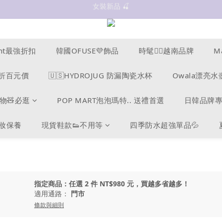
女裝新品 🍒
抗UV 50+防曬外套 $299🧊🧊
✨OWALA多款任選✨  點我看全部
抗UV 50+防曬外套 $299🧊🧊
ucent最強折扣
韓國OFUSE💜飾品
時髦❤️‍🔥越南品牌
M
s爆折百元價
🇺🇸HYDROJUG 防漏陶瓷水杯
Owala漂亮水
物🧸必逛
POP MART泡泡瑪特.. 送禮首選
日韓品牌
美妝保養
現貨鞋款👟不用等
四季防水超強單品💦
指定商品：任選 2 件 NT$980 元，買越多省越多！
適用通路：
門市
條款與細則