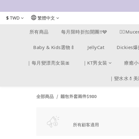
$
TWD
繁體中文
所有商品
每月限時折扣開團!!🩶
❤️‍🔥M
Baby & Kids選物🍼
JellyCat
Dickie
｜每月變漂亮女裝🎀
｜KT男女裝
療癒小
｜變水水💄
麵包外套兩件$980
全部商品
所有顧客適用