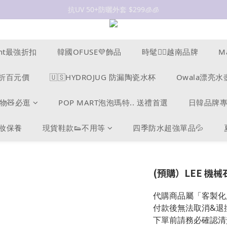
抗UV 50+防曬外套 $299🧊🧊
抗UV 50+防曬外套 $299🧊🧊
女裝新品 🍒
✨OWALA多款任選✨  點我看全部
ucent最強折扣
韓國OFUSE💜飾品
時髦❤️‍🔥越南品牌
M
抗UV 50+防曬外套 $299🧊🧊
s爆折百元價
🇺🇸HYDROJUG 防漏陶瓷水杯
Owala漂亮水
物🧸必逛
POP MART泡泡瑪特.. 送禮首選
日韓品牌
美妝保養
現貨鞋款👟不用等
四季防水超強單品💦
(預購）LEE 機
代購商品屬「客製化
付款後無法取消&退
下單前請務必確認清