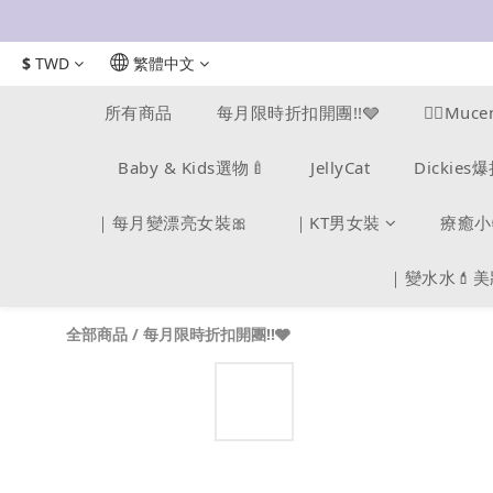
$
TWD
繁體中文
所有商品
每月限時折扣開團!!🩶
❤️‍🔥M
Baby & Kids選物🍼
JellyCat
Dickie
｜每月變漂亮女裝🎀
｜KT男女裝
療癒小
｜變水水💄
全部商品
/
每月限時折扣開團!!🩶