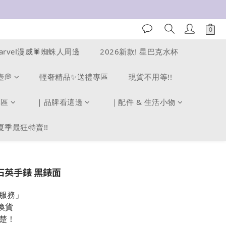
arvel漫威🕷️蜘蛛人周邊
2026新款! 星巴克水杯
壺💭
輕奢精品✨送禮專區
現貨不用等!!
專區
｜品牌看這邊
｜配件 & 生活小物
夏季最狂特賣!!
械石英手錶 黑錶面
服務」
換貨
楚！