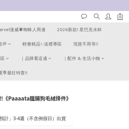
arvel漫威🕷️蜘蛛人周邊
2026新款! 星巴克水杯
壺💭
輕奢精品✨送禮專區
現貨不用等!!
專區
｜品牌看這邊
｜配件 & 生活小物
夏季最狂特賣!!
️《Paaaata臘腸狗毛絨掛件》
預計」3-4週（不含例假日）出貨