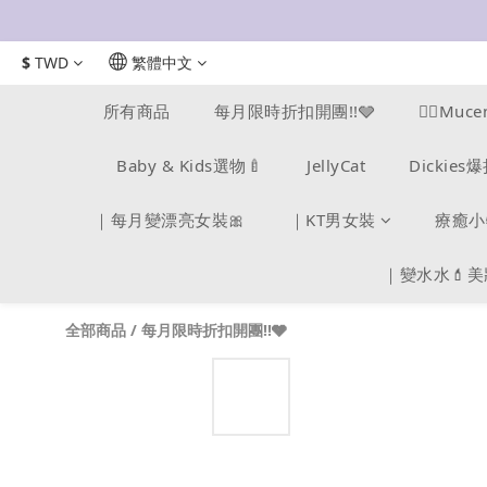
$
TWD
繁體中文
所有商品
每月限時折扣開團!!🩶
❤️‍🔥M
Baby & Kids選物🍼
JellyCat
Dickie
｜每月變漂亮女裝🎀
｜KT男女裝
療癒小
｜變水水💄
全部商品
/
每月限時折扣開團!!🩶