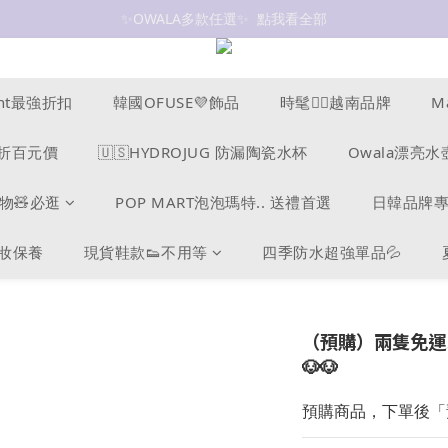
抗UV 50+防曬外套 $299🧊🧊
抗UV 50+防曬外套 $299🧊🧊
ucent最強折扣
韓國OFUSE💜飾品
時髦❤️‍🔥越南品牌
M
s爆折百元價
🇺🇸HYDROJUG 防漏陶瓷水杯
Owala漂亮水
物🧸必逛
POP MART泡泡瑪特.. 送禮首選
日韓品牌
美妝保養
現貨鞋款👟不用等
四季防水超強單品💦
（預購）兩隻免運‼
🐶🐶
預購商品，下單後「