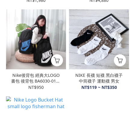
NT$1,980
NT$4,880
Nike後背包 經典大LOGO
NIKE 長襪 短襪 黑白襪子
書包 後背包 BA6030-013 /
中筒襪子 運動襪 男女
BA5876-083
NT$950
NT$119 ~ NT$350