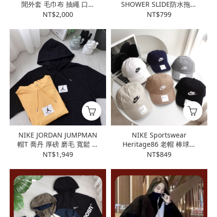
閒外套 毛巾布 抽繩 口袋
SHOWER SLIDE防水拖鞋
刺繡小標 BV2649
拖鞋 透氣 一體成形
NT$2,000
NT$799
CZ5479
NIKE JORDAN JUMPMAN
NIKE Sportswear
帽T 喬丹 厚磅 磨毛 寬鬆 羅
Heritage86 老帽 棒球帽
紋布 DA9817
鴨舌帽 老帽 H86 刺繡
NT$1,949
NT$849
LOGO