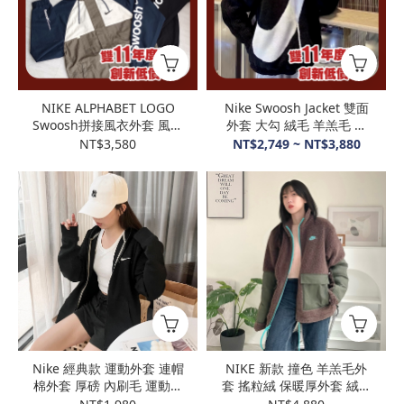
NIKE ALPHABET LOGO
Nike Swoosh Jacket 雙面
Swoosh拼接風衣外套 風衣
外套 大勾 絨毛 羊羔毛 立
外套 外套 衝鋒外套
領保暖外套 DC5138-010
NT$3,580
NT$2,749 ~ NT$3,880
Nike 經典款 運動外套 連帽
NIKE 新款 撞色 羊羔毛外
棉外套 厚磅 內刷毛 運動外
套 搖粒絨 保暖厚外套 絨毛
套 情侶外套 623451-010
情侶外套 FV4022-237