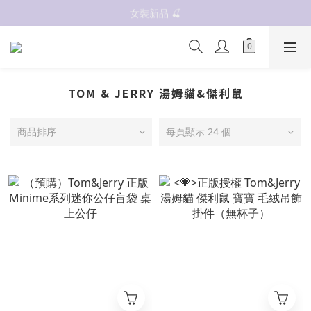
抗UV 50+防曬外套 $299🧊🧊
女裝新品 🍒
✨OWALA多款任選✨  點我看全部
抗UV 50+防曬外套 $299🧊🧊
TOM & JERRY 湯姆貓&傑利鼠
商品排序
每頁顯示 24 個