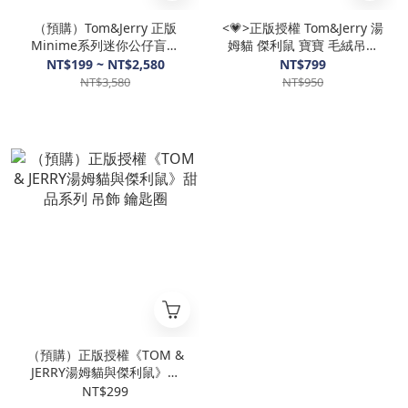
（預購）Tom&Jerry 正版
<💗>正版授權 Tom&Jerry 湯
Minime系列迷你公仔盲袋
姆貓 傑利鼠 寶寶 毛絨吊飾
桌上公仔
掛件（無杯子）
NT$199 ~ NT$2,580
NT$799
NT$3,580
NT$950
（預購）正版授權《TOM &
JERRY湯姆貓與傑利鼠》甜
品系列 吊飾 鑰匙圈
NT$299