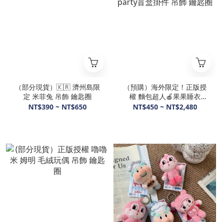
（部分現貨）🇰🇷 濟州島限
（預購）海外限定！正版授
定 米菲兔 吊飾 鑰匙圈
權 麵包超人🍎果果睡衣
party盲盒掛件 吊飾 鑰匙圈
NT$390 ~ NT$650
NT$450 ~ NT$2,480