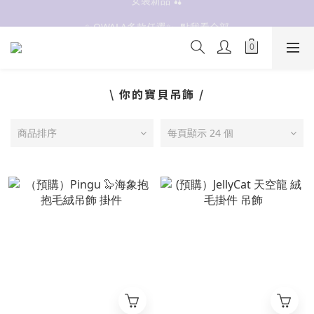
抗UV 50+防曬外套 $299🧊🧊
✨OWALA多款任選✨  點我看全部
抗UV 50+防曬外套 $299🧊🧊
\ 你的寶貝吊飾 /
商品排序
每頁顯示 24 個