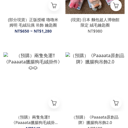
(部分現貨）正版授權 嚕嚕米
(現貨) 日本 麵包超人博物館
姆明 毛絨玩偶 吊飾 鑰匙圈
限定 絨毛鑰匙圈
NT$650 ~ NT$1,280
NT$980
（預購）兩隻免運‼️
（預購）《Paaaata原創品
《Paaaata臘腸狗毛絨掛
牌》臘腸狗吊飾2.0
件》🐶🐶