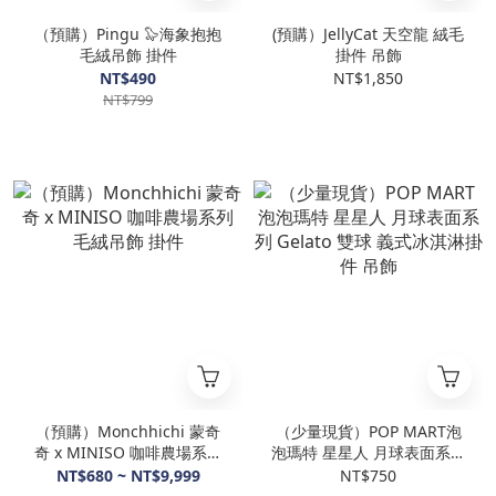
（預購）Pingu 🦭海象抱抱
(預購）JellyCat 天空龍 絨毛
毛絨吊飾 掛件
掛件 吊飾
NT$490
NT$1,850
NT$799
（預購）Monchhichi 蒙奇
（少量現貨）POP MART泡
奇 x MINISO 咖啡農場系列
泡瑪特 星星人 月球表面系列
毛絨吊飾 掛件
Gelato 雙球 義式冰淇淋掛件
NT$680 ~ NT$9,999
NT$750
吊飾