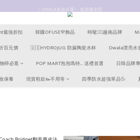
✨OWALA多款任選✨  點我看全部
抗UV 50+防曬外套 $299🧊🧊
抗UV 50+防曬外套 $299🧊🧊
ucent最強折扣
韓國OFUSE💜飾品
時髦❤️‍🔥越南品牌
M
s爆折百元價
🇺🇸HYDROJUG 防漏陶瓷水杯
Owala漂亮水
物🧸必逛
POP MART泡泡瑪特.. 送禮首選
日韓品牌
美妝保養
現貨鞋款👟不用等
四季防水超強單品💦