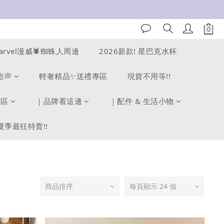
arvel漫威🕷️蜘蛛人周邊
2026新款! 星巴克水杯
壺💭
輕奢精品✨送禮專區
現貨不用等!!
專區
｜品牌看這邊
｜配件 & 生活小物
夏季最狂特賣!!
商品排序
每頁顯示 24 個