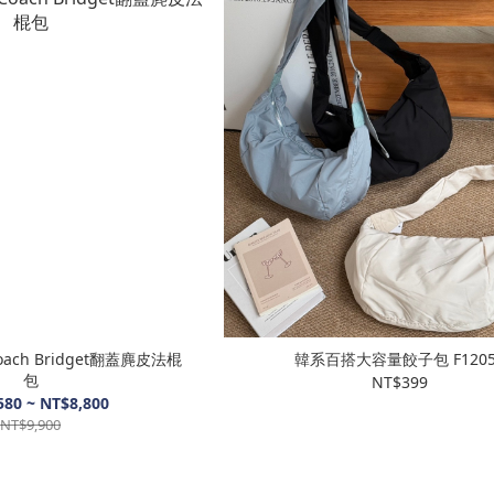
ch Bridget翻蓋麂皮法棍
韓系百搭大容量餃子包 F1
包
NT$399
580 ~ NT$8,800
NT$9,900