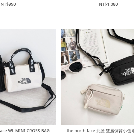
NT$990
NT$1,080
ace WL MINI CROSS BAG
the north face 北臉 雙層側背小包