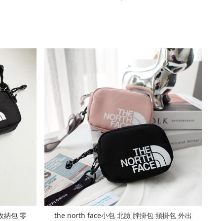
 收納包 零
the north face小包 北臉 脖掛包 頸掛包 外出