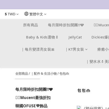
$
TWD
繁體中文
所有商品
每月限時折扣開團!!🩶
❤️‍🔥M
Baby & Kids選物🍼
JellyCat
Dickie
｜每月變漂亮女裝🎀
｜KT男女裝
療癒小
｜變水水💄
全部商品
/
｜配件 & 生活小物
/
包包👜
每月限時折扣開團!!🩶
包包👜
❤️‍🔥Mucent最強折扣
韓國OFUSE💜飾品