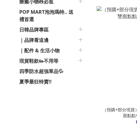
療癒小物🧸必逛
POP MART泡泡瑪特.. 送
禮首選
日韓品牌專區
｜品牌看這邊
｜配件 & 生活小物
現貨鞋款👟不用等
四季防水超強單品💦
夏季最狂特賣!!
（預購+部分現貨）🇰
面點點