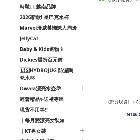
時髦❤️‍🔥越南品牌
2026新款! 星巴克水杯
Marvel漫威🕷️蜘蛛人周邊
JellyCat
Baby & Kids選物🍼
Dickies爆折百元價
🇺🇸HYDROJUG 防漏陶
瓷水杯
Owala漂亮水壺💭
輕奢精品✨送禮專區
《部分現貨》✨Coa
現貨不用等!!
NT$6,
｜每月變漂亮女裝🎀
｜KT男女裝