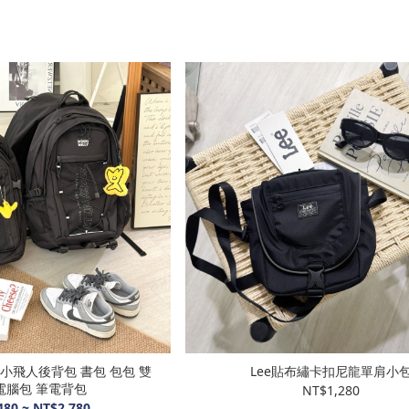
lly小飛人後背包 書包 包包 雙
Lee貼布繡卡扣尼龍單肩小
電腦包 筆電背包
NT$1,280
480 ~ NT$2,780