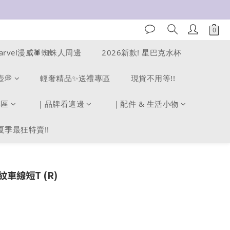
arvel漫威🕷️蜘蛛人周邊
2026新款! 星巴克水杯
壺💭
輕奢精品✨送禮專區
現貨不用等!!
專區
｜品牌看這邊
｜配件 & 生活小物
夏季最狂特賣!!
紋車線短T (R)