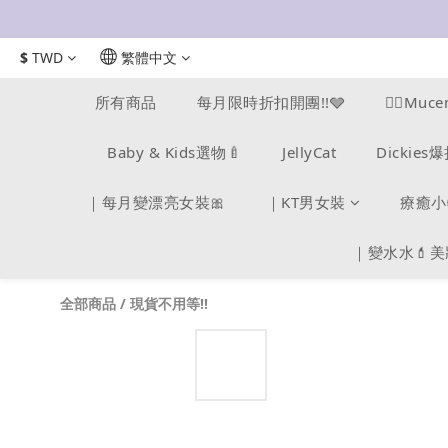
$
TWD
繁體中文
所有商品
每月限時折扣開團!!🩶
❤️‍🔥M
Baby & Kids選物🍼
JellyCat
Dickie
｜每月變漂亮女裝🎀
｜KT男女裝
療癒小
｜變水水💄
全部商品
/
現貨不用等!!