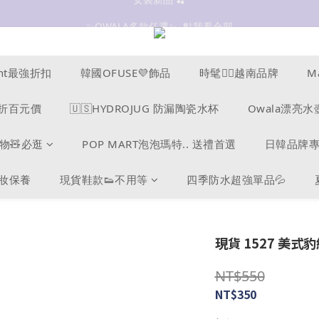
抗UV 50+防曬外套 $299🧊🧊
✨OWALA多款任選✨  點我看全部
抗UV 50+防曬外套 $299🧊🧊
ucent最強折扣
韓國OFUSE💜飾品
時髦❤️‍🔥越南品牌
M
s爆折百元價
🇺🇸HYDROJUG 防漏陶瓷水杯
Owala漂亮水
物🧸必逛
POP MART泡泡瑪特.. 送禮首選
日韓品牌
美妝保養
現貨鞋款👟不用等
四季防水超強單品💦
現貨 1527 美式豹
NT$550
NT$350