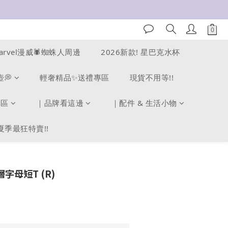
arvel漫威🕷️蜘蛛人周邊
2026新款! 星巴克水杯
壺💭
輕奢精品✨送禮專區
現貨不用等!!
專區
｜品牌看這邊
｜配件 & 生活小物
夏季最狂特賣!!
層字母短T (R)