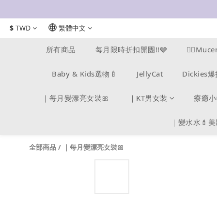
$
TWD
繁體中文
所有商品
每月限時折扣開團!!🩶
❤️‍🔥M
Baby & Kids選物🍼
JellyCat
Dickie
｜每月變漂亮女裝🎀
｜KT男女裝
療癒小
｜變水水💄
全部商品
/
｜每月變漂亮女裝🎀