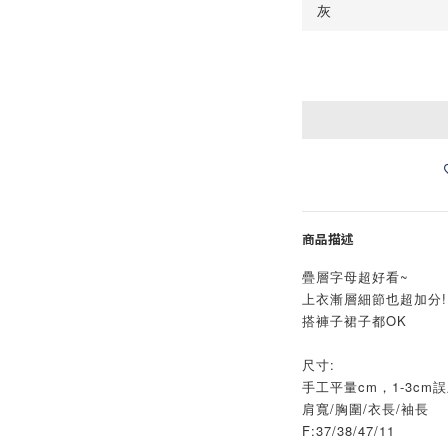
商品描述
疊層字母超好看~
上衣漸層細節也超加分!
搭褲子裙子都OK
尺寸:
手工平量cm，1-3cm
肩寬/胸圍/衣長/袖長
F:37/38/47/11