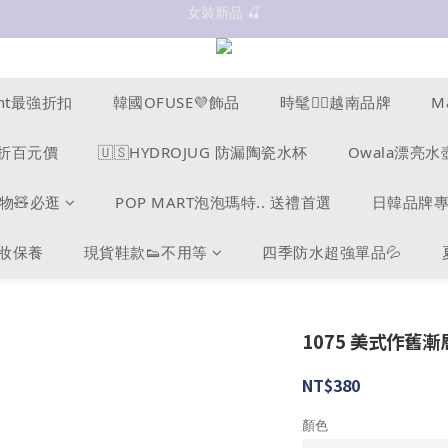
抗UV 50+防曬外套 $299🧊🧊
✨OWALA多款任選✨  點我看全部
抗UV 50+防曬外套 $299🧊🧊
ucent最強折扣
韓國OFUSE💜飾品
時髦❤️‍🔥越南品牌
M
s爆折百元價
🇺🇸HYDROJUG 防漏陶瓷水杯
Owala漂亮水
物🧸必逛
POP MART泡泡瑪特.. 送禮首選
日韓品牌
美妝保養
現貨鞋款👟不用等
四季防水超強單品💦
1075 美式作舊漸
NT$380
顏色