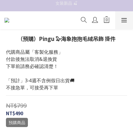
女裝新品 🍒
抗UV 50+防曬外套 $299🧊🧊
✨OWALA多款任選✨  點我看全部
抗UV 50+防曬外套 $299🧊🧊
（預購）Pingu 🦭海象抱抱毛絨吊飾 掛件
代購商品屬「客製化服務」
付款後無法取消&退換貨
下單前請務必確認清楚！
「預計」3-4週不含例假日出貨🚚
不接急單，可接受再下單
NT$799
NT$490
預購商品