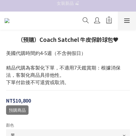
女裝新品 🍒
抗UV 50+防曬外套 $299🧊🧊
✨OWALA多款任選✨  點我看全部
抗UV 50+防曬外套 $299🧊🧊
（預購）Coach Satchel 牛皮保齡球包🖤
美國代購時間約4-5週（不含例假日）
精品代購為客製化下單，不適用7天鑑賞期：根據消保
法，客製化商品具排他性。
下單付款後不可退貨或取消。
NT$10,800
預購商品
顏色