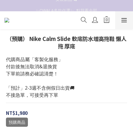
抗UV 50+防曬外套 $299🧊🧊
✨OWALA多款任選✨  點我看全部
抗UV 50+防曬外套 $299🧊🧊
（預購） Nike Calm Slide 軟底防水增高拖鞋 懶人
拖 厚底
代購商品屬「客製化服務」
付款後無法取消&退換貨
下單前請務必確認清楚！
「預計」2-3週不含例假日出貨🚚
不接急單，可接受再下單
NT$1,980
預購商品