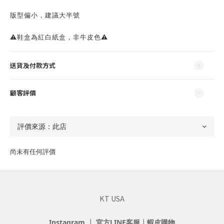
版型偏小，建議大半號
⚠️鞋盒為紅白紙盒，非牛皮色⚠️
送貨及付款方式
顧客評價
尚未有任何評價
KT USA
Instagram
┃
官方LINE客服
┃
蝦皮購物