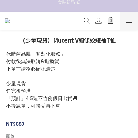
女裝新品 🍒
抗UV 50+防曬外套 $299🧊🧊
✨OWALA多款任選✨  點我看全部
抗UV 50+防曬外套 $299🧊🧊
(少量現貨）Mucent V領條紋短袖T恤
代購商品屬「客製化服務」
付款後無法取消&退換貨
下單前請務必確認清楚！
少量現貨
售完後預購
「預計」4-5週不含例假日出貨🚚
不接急單，可接受再下單
NT$880
顏色