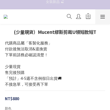
女裝新品 🍒
抗UV 50+防曬外套 $299🧊🧊
✨OWALA多款任選✨  點我看全部
抗UV 50+防曬外套 $299🧊🧊
(少量現貨）Mucent繆斯剪裁U領短款短T
代購商品屬「客製化服務」
付款後無法取消&退換貨
下單前請務必確認清楚！
少量現貨
售完後預購
「預計」4-5週不含例假日出貨🚚
不接急單，可接受再下單
NT$880
顏色