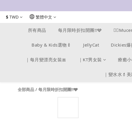
$
TWD
繁體中文
所有商品
每月限時折扣開團!!🩶
❤️‍🔥M
Baby & Kids選物🍼
JellyCat
Dickie
｜每月變漂亮女裝🎀
｜KT男女裝
療癒小
｜變水水💄
全部商品
/
每月限時折扣開團!!🩶