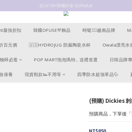
抗UV 50+防曬外套 $299🧊🧊
女裝新品 🍒
✨OWALA多款任選✨  點我看全部
ucent最強折扣
韓國OFUSE💜飾品
時髦❤️‍🔥越南品牌
M
抗UV 50+防曬外套 $299🧊🧊
s爆折百元價
🇺🇸HYDROJUG 防漏陶瓷水杯
Owala漂亮水
物🧸必逛
POP MART泡泡瑪特.. 送禮首選
日韓品牌
美妝保養
現貨鞋款👟不用等
四季防水超強單品💦
(預購) Dickie
預購商品，下單後「預
NT$850