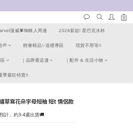
arvel漫威🕷️蜘蛛人周邊
2026新款! 星巴克水杯
壺💭
輕奢精品✨送禮專區
現貨不用等!!
專區
｜品牌看這邊
｜配件 & 生活小物
夏季最狂特賣!!
s 刺繡草寫花朵字母短袖 短t 情侶款
計」約3-4週出貨🚚