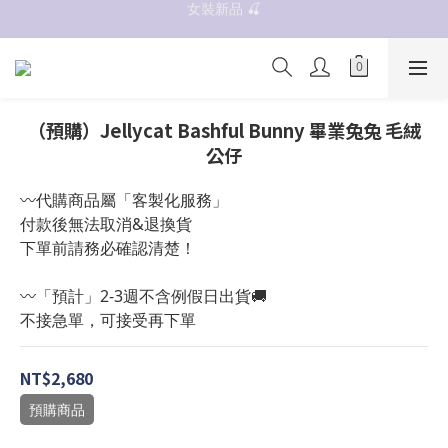
女裝新品 🍒
抗UV 50+防曬外套 $299🧊🧊
✨OWALA多款任選✨  點我看全部
抗UV 50+防曬外套 $299🧊🧊
（預購）Jellycat Bashful Bunny 畢業兔兔 毛絨
公仔
〰️代購商品屬「客製化服務」
付款後無法取消&退換貨
下單前請務必確認清楚！
〰️「預計」2-3週不含例假日出貨🚚
不接急單，可接受再下單
NT$2,680
預購商品