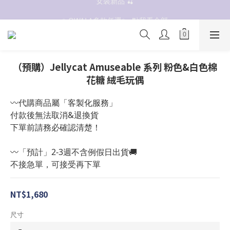
抗UV 50+防曬外套 $299🧊🧊
✨OWALA多款任選✨  點我看全部
抗UV 50+防曬外套 $299🧊🧊
（預購）Jellycat Amuseable 系列 粉色&白色棉
花糖 絨毛玩偶
〰️代購商品屬「客製化服務」
付款後無法取消&退換貨
下單前請務必確認清楚！
〰️「預計」2-3週不含例假日出貨🚚
不接急單，可接受再下單
NT$1,680
尺寸