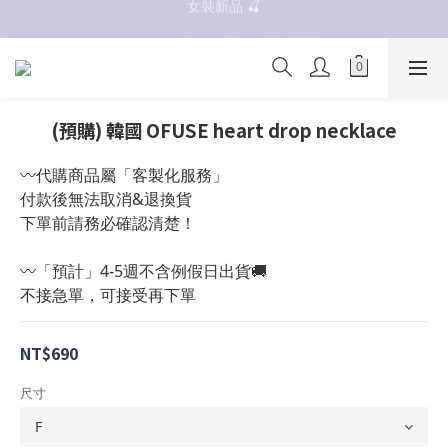
抗UV 50+防曬外套 $299🧊🧊
✨OWALA多款任選✨  點我看全部
抗UV 50+防曬外套 $299🧊🧊
(預購) 韓國 OFUSE heart drop necklace
〰️代購商品屬「客製化服務」
付款後無法取消&退換貨
下單前請務必確認清楚！
〰️「預計」4-5週不含例假日出貨🚚
不接急單，可接受再下單
NT$690
尺寸